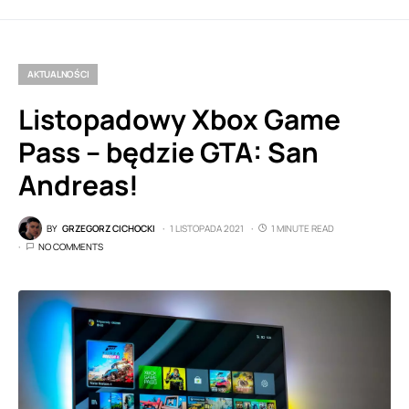
AKTUALNOŚCI
Listopadowy Xbox Game
Pass – będzie GTA: San
Andreas!
BY
GRZEGORZ CICHOCKI
1 LISTOPADA 2021
1 MINUTE READ
NO COMMENTS