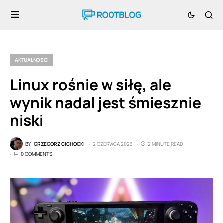
AKTUALNOŚCI
Linux rośnie w siłę, ale
wynik nadal jest śmiesznie
niski
BY
GRZEGORZ CICHOCKI
2 CZERWCA 2023
2 MINUTE READ
0 COMMENTS