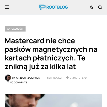
AKTUALNOŚCI
Mastercard nie chce
pasków magnetycznych na
kartach płatniczych. Te
znikną już za kilka lat
BY
GRZEGORZ CICHOCKI
17 SIERPNIA 2021
2 MINUTE READ
NO COMMENTS