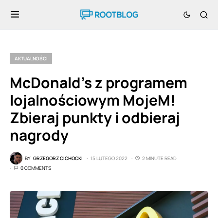
AKTUALNOŚCI
McDonald’s z programem
lojalnościowym MojeM!
Zbieraj punkty i odbieraj
nagrody
BY
GRZEGORZ CICHOCKI
15 LUTEGO 2022
2 MINUTE READ
0 COMMENTS