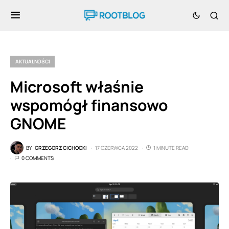
AKTUALNOŚCI
Microsoft właśnie
wspomógł finansowo
GNOME
BY
GRZEGORZ CICHOCKI
17 CZERWCA 2022
1 MINUTE READ
0 COMMENTS