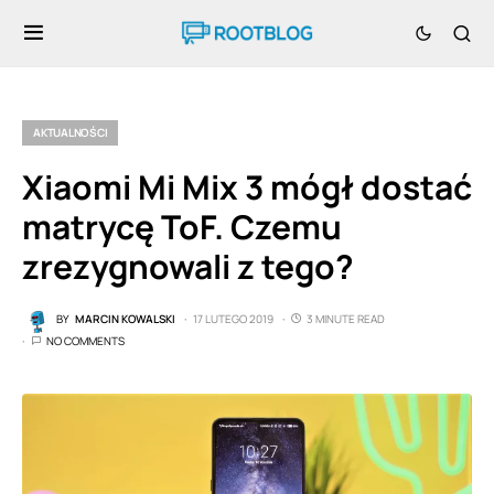
AKTUALNOŚCI
Xiaomi Mi Mix 3 mógł dostać
matrycę ToF. Czemu
zrezygnowali z tego?
BY
MARCIN KOWALSKI
17 LUTEGO 2019
3 MINUTE READ
NO COMMENTS