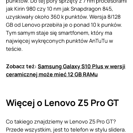
punktów. Do tej pory sprzęty z 7 nm procesorami
jak Kirin 980 czy 10 nm jak Snapdragon 845,
uzyskiwały około 360 k punktów. Wersja 8/128
GB od Lenovo przebiła je o ponad 10 k punków.
Tym samym staje się smartfonem, który ma
najwięcej wykręconych punktów AnTuTu w
teście.
Zobacz też:
Samsung Galaxy S10 Plus w wersji
ceramicznej może mieć 12 GB RAMu
Więcej o
Lenovo
Z5 Pro GT
Co takiego znajdziemy w Lenovo Z5 Pro GT?
Przede wszystkim, jest to telefon w stylu slidera.