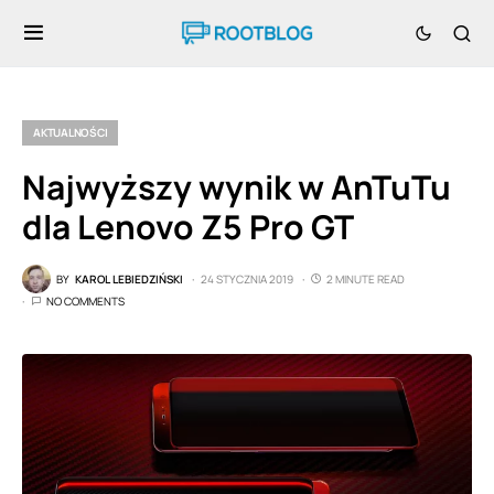
AKTUALNOŚCI
Najwyższy wynik w AnTuTu
dla Lenovo Z5 Pro GT
BY
KAROL LEBIEDZIŃSKI
24 STYCZNIA 2019
2 MINUTE READ
NO COMMENTS