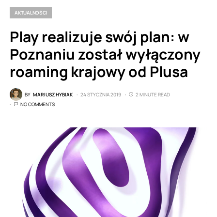
AKTUALNOŚCI
Play realizuje swój plan: w
Poznaniu został wyłączony
roaming krajowy od Plusa
BY
MARIUSZ HYBIAK
24 STYCZNIA 2019
2 MINUTE READ
NO COMMENTS