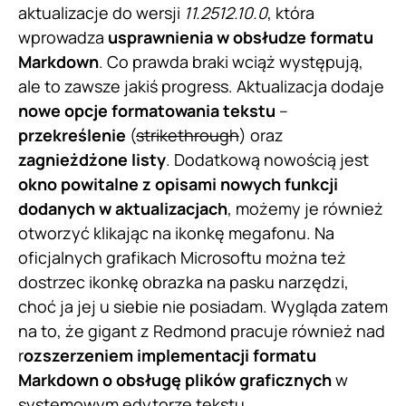
aktualizacje do wersji
11.2512.10.0
, która
wprowadza
usprawnienia w obsłudze formatu
Markdown
. Co prawda braki wciąż występują,
ale to zawsze jakiś progress. Aktualizacja dodaje
nowe opcje formatowania tekstu
–
przekreślenie
(
strikethrough
) oraz
zagnieżdżone listy
. Dodatkową nowością jest
okno powitalne z opisami nowych funkcji
dodanych w aktualizacjach
, możemy je również
otworzyć klikając na ikonkę megafonu. Na
oficjalnych grafikach Microsoftu można też
dostrzec ikonkę obrazka na pasku narzędzi,
choć ja jej u siebie nie posiadam. Wygląda zatem
na to, że gigant z Redmond pracuje również nad
r
ozszerzeniem implementacji formatu
Markdown o obsługę plików graficznych
w
systemowym edytorze tekstu.