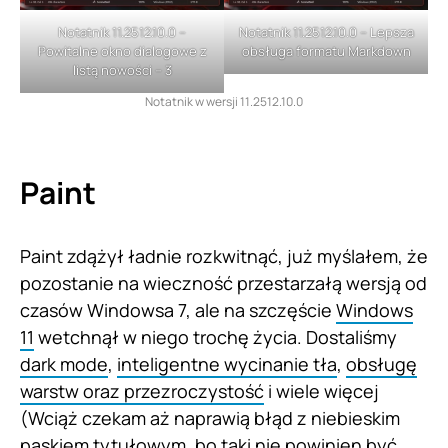
Notatnik 11.2512.10.0 –
Notatnik 11.2512.10.0 – Lepsza
Powitalne okno dialogowe z
obsługa formatu Markdown
listą nowości – 3
Notatnik w wersji 11.2512.10.0
Paint
Paint zdążył ładnie rozkwitnąć, już myślałem, że
pozostanie na wieczność przestarzałą wersją od
czasów Windowsa 7, ale na szczęście
Windows
11
wetchnął w niego trochę życia. Dostaliśmy
dark mode
,
inteligentne wycinanie tła
,
obsługę
warstw oraz przezroczystość
i wiele więcej
(Wciąż czekam aż naprawią błąd z niebieskim
paskiem tytułowym, bo taki nie powinien być,