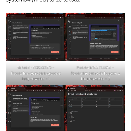
Notatnik 11.2512.10.0 –
Notatnik 11.2512.10.0 –
Powitalne okno dialogowe z
Powitalne okno dialogowe z
listą nowości – 1
listą nowości – 2