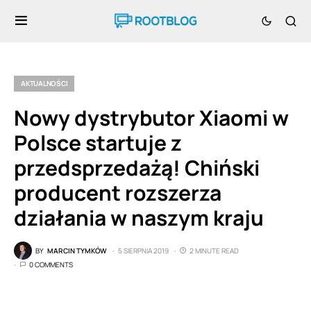
AKTUALNOŚCI
Nowy dystrybutor Xiaomi w
Polsce startuje z
przedsprzedażą! Chiński
producent rozszerza
działania w naszym kraju
BY
MARCIN TYMKÓW
5 SIERPNIA 2019
2 MINUTE READ
0 COMMENTS