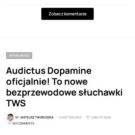
Zobacz komentarze
AKTUALNOŚCI
Audictus Dopamine
oficjalnie! To nowe
bezprzewodowe słuchawki
TWS
BY
MATEUSZ TWORUSZKA
1 KWIETNIA 2022
1 MINUTE READ
NO COMMENTS