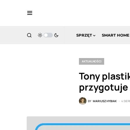
SPRZĘT
SMART HOME
AKTUALNOŚCI
Tony plasti
przygotuje 
BY
MARIUSZ HYBIAK
4 SIER