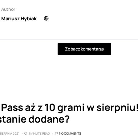
Author
Mariusz Hybiak
Zobacz komentarze
ass aż z 10 grami w sierpniu
tanie dodane?
SIERPNIA 2021
1 MINUTE READ
NO COMMENTS