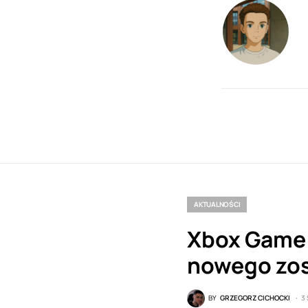
AKTUALNOŚCI
Xbox Game P
nowego zos
BY
GRZEGORZ CICHOCKI
3 