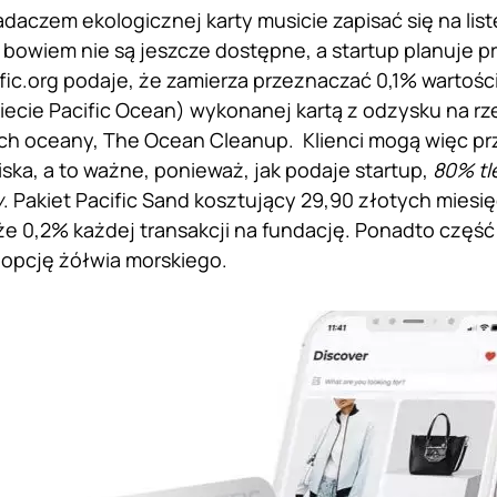
adaczem ekologicznej karty musicie zapisać się na lis
y bowiem nie są jeszcze dostępne, a startup planuje p
fic.org podaje, że zamierza przeznaczać 0,1% wartości
cie Pacific Ocean) wykonanej kartą z odzysku na rze
ch oceany, The Ocean Cleanup. Klienci mogą więc pr
iska, a to ważne, ponieważ, jak podaje startup,
80% tl
w
. Pakiet Pacific Sand kosztujący 29,90 złotych miesi
że 0,2% każdej transakcji na fundację. Ponadto część 
dopcję żółwia morskiego.