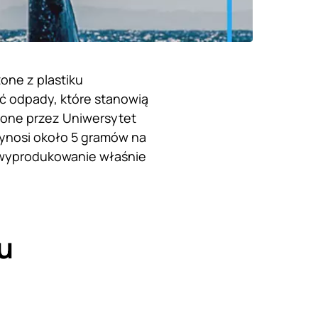
one z plastiku
ć odpady, które stanowią
dzone przez Uniwersytet
wynosi około 5 gramów na
a wyprodukowanie właśnie
ku