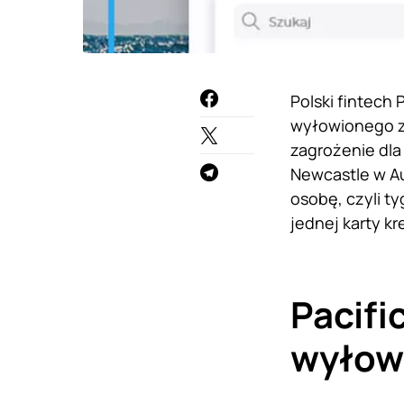
Polski fintech
wyłowionego z 
zagrożenie dla
Newcastle w Au
osobę, czyli t
jednej karty k
Pacifi
wyłow