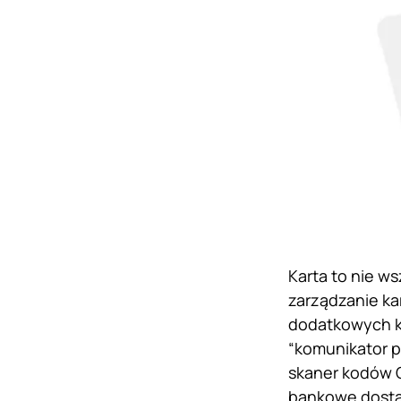
Karta to nie w
zarządzanie ka
dodatkowych ko
“komunikator p
skaner kodów Q
bankowe dosta