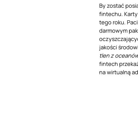
By zostać posi
fintechu. Kart
tego roku. Paci
darmowym pakie
oczyszczający
jakości środow
tlen z oceanó
fintech przeka
na wirtualną a