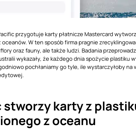
 Pacific przygotuje karty płatnicze Mastercard wytworz
oceanów. W ten sposób firma pragnie zrecyklingowa
 flory oraz fauny, ale także ludzi. Badania przeprowa
stralii wykazały, że każdego dnia spożycie plastiku 
ygodniowo pochłaniamy go tyle, ile wystarczyłoby n
redytowej.
c stworzy karty z plasti
ionego z oceanu