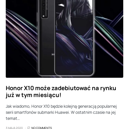
Honor X10 może zadebiutować na rynku
już w tym miesiącu!
Jak wiadomo, Honor X10 będzie kolejną generacją popularnej
serii smartfonów submarki Huawei. W ostatnim czasie na jej
temat…
3 MAJA 2020
NO COMMENTS