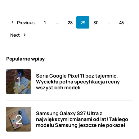
Previous
1
…
28
29
30
…
45
Next
Popularne wpisy
Seria Google Pixel 11 bez tajemnic.
Wyciekła pełna specyfikacja i ceny
wszystkich modeli
Samsung Galaxy S27 Ultra z
największymi zmianami od lat! Takiego
modelu Samsung jeszcze nie pokazał