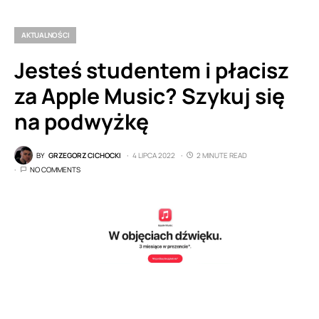
AKTUALNOŚCI
Jesteś studentem i płacisz
za Apple Music? Szykuj się
na podwyżkę
BY
GRZEGORZ CICHOCKI
4 LIPCA 2022
2 MINUTE READ
NO COMMENTS