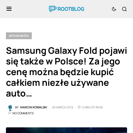
AKTUALNOŚCI
Samsung Galaxy Fold pojawi
się także w Polsce! Za jego
cenę można będzie kupić
całkiem niezłe używane
auto…
BY
MARCIN KOWALSKI
26 MARCA 2019
2 MINUTE READ
NO COMMENTS