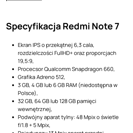
Specyfikacja Redmi Note 7
Ekran IPS o przekątnej 6,3 cala,
rozdzielczości FullHD+ oraz proporcjach
19,5:9,
Procecsor Qualcomm Snapdragon 660,
Grafika Adreno 512,
3 GB, 4 GB lub 6 GB RAM (niedostępna w
Polsce),
32 GB, 64 GB lub 128 GB pamięci
wewnętrznej,
Podwójny aparat tylny: 48 Mpix o świetle
f/1.8 + 5 Mpix,