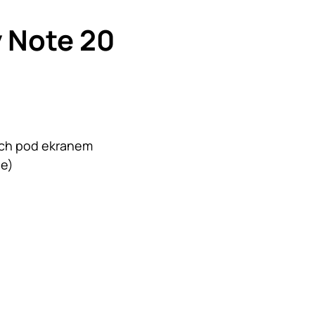
 Note 20
nych pod ekranem
de)