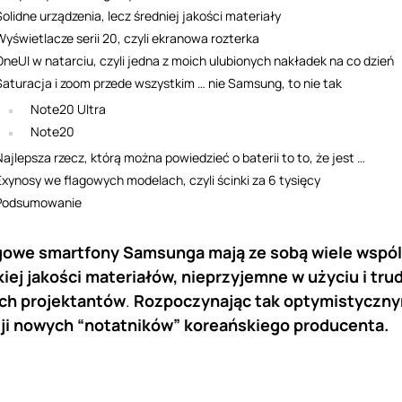
Solidne urządzenia, lecz średniej jakości materiały
Wyświetlacze serii 20, czyli ekranowa rozterka
OneUI w natarciu, czyli jedna z moich ulubionych nakładek na co dzień
Saturacja i zoom przede wszystkim … nie Samsung, to nie tak
Note20 Ultra
Note20
Najlepsza rzecz, którą można powiedzieć o baterii to to, że jest …
Exynosy we flagowych modelach, czyli ścinki za 6 tysięcy
Podsumowanie
agowe smartfony
Samsunga mają ze sobą wiele wspóln
kiej jakości materiałów, nieprzyjemne w użyciu i tru
ch projektantów
.
Rozpoczynając tak optymistyczn
ji nowych “notatników” koreańskiego producenta.