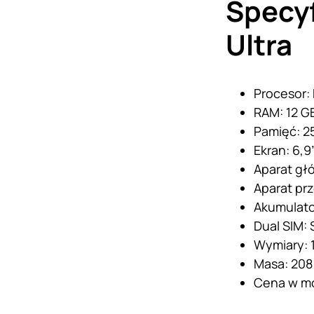
Specy
Ultra
Procesor:
RAM: 12 G
Pamięć: 2
Ekran: 6,9
Aparat głó
Aparat prz
Akumulato
Dual SIM: 
Wymiary: 1
Masa: 208
Cena w mo