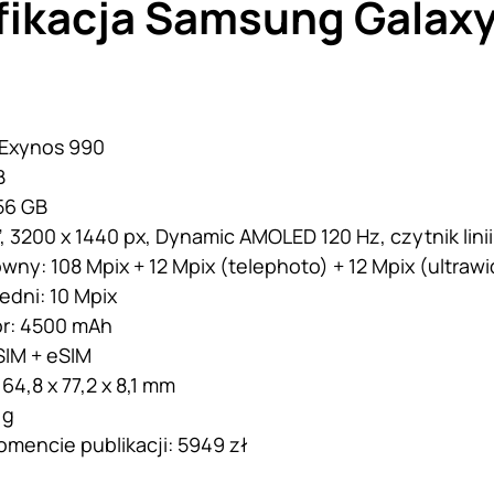
fikacja Samsung Galaxy
 Exynos 990
B
56 GB
”, 3200 x 1440 px, Dynamic AMOLED 120 Hz, czytnik lin
wny: 108 Mpix + 12 Mpix (telephoto) + 12 Mpix (ultrawi
edni: 10 Mpix
r: 4500 mAh
SIM + eSIM
64,8 x 77,2 x 8,1 mm
 g
mencie publikacji: 5949 zł