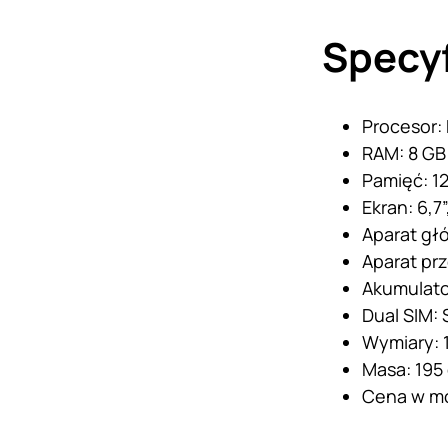
Specy
Procesor:
RAM: 8 GB
Pamięć: 1
Ekran: 6,7
Aparat głó
Aparat prz
Akumulato
Dual SIM: 
Wymiary: 1
Masa: 195
Cena w mo