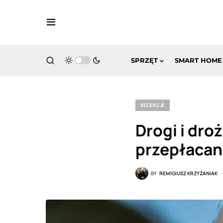
SPRZĘT
SMART HOME
RECENZJE
Drogi i dro
przepłacan
BY
REMIGIUSZ KRZYŻANIAK