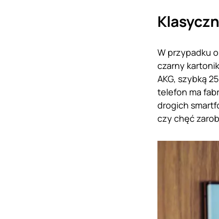
Klasycz
W przypadku o
czarny karton
AKG, szybką 25
telefon ma fabr
drogich smartf
czy chęć zarob