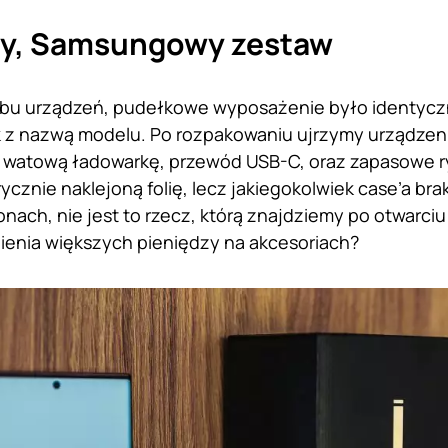
ny, Samsungowy zestaw
bu urządzeń, pudełkowe wyposażenie było identyczn
ik z nazwą modelu. Po rozpakowaniu ujrzymy urządze
 watową ładowarkę, przewód USB-C, oraz zapasowe ry
ycznie naklejoną folię, lecz jakiegokolwiek case’a bra
onach, nie jest to rzecz, którą znajdziemy po otwarci
ienia większych pieniędzy na akcesoriach?