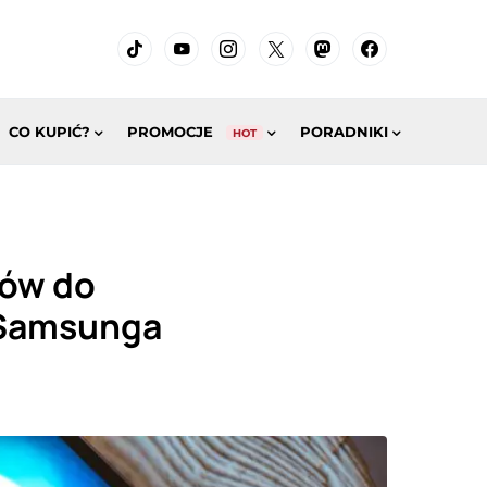
CO KUPIĆ?
PROMOCJE
PORADNIKI
HOT
tów do
d Samsunga