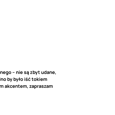
ego – nie są zbyt udane,
dno by było iść tokiem
ym akcentem, zapraszam