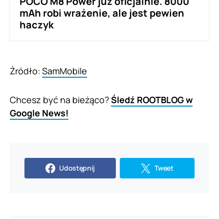
POCO M8 Power już oficjalnie. 8000
mAh robi wrażenie, ale jest pewien
haczyk
Źródło:
SamMobile
Chcesz być na bieżąco?
Śledź ROOTBLOG w
Google News!
Udostępnij
Tweet