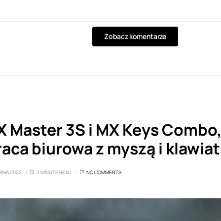
Zobacz komentarze
 Master 3S i MX Keys Combo, 
aca biurowa z myszą i klawia
ŚNIA 2022
2 MINUTE READ
NO COMMENTS