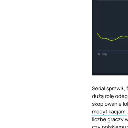
Serial sprawił,
dużą rolę odegr
skopiowanie lo
modyfikacjami
liczbę graczy 
czy polskiemu