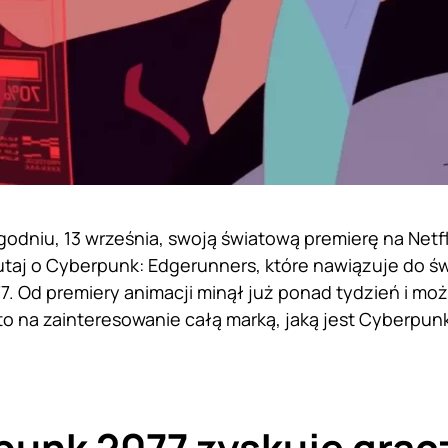
odniu, 13 września, swoją światową premierę na Netfli
taj o Cyberpunk: Edgerunners, które nawiązuje do ś
. Od premiery animacji minął już ponad tydzień i m
 to na zainteresowanie całą marką, jaką jest Cyberpu
unk 2077 zyskuje grac