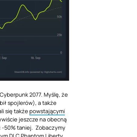
ta Cyberpunk 2077. Myślę, że
bił spojlerów), a także
li się także
powstającymi
zywiście jeszcze na obecną
ić -50% taniej. Zobaczymy
ącym DLC
Phantom Liberty
.