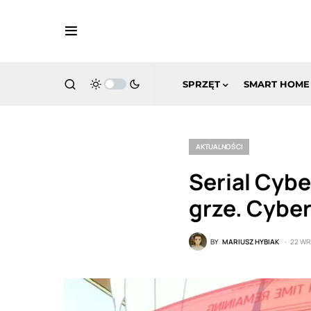
SPRZĘT
SMART HOME
AKTUALNOŚCI
Serial Cybe
grze. Cybe
BY
MARIUSZ HYBIAK
22 WR