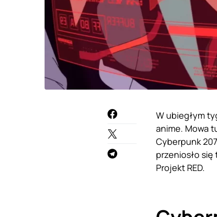
W ubiegłym tyg
anime. Mowa tu
Cyberpunk 2077
przeniosło się
Projekt RED.
Cyberp