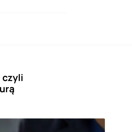
czyli
turą