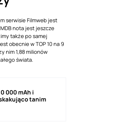
 serwisie Filmweb jest
iMDB nota jest jeszcze
dzimy także po samej
jest obecnie w TOP 10 na 9
zy nim 1,88 milionów
całego świata.
10 000 mAh i
skakująco tanim