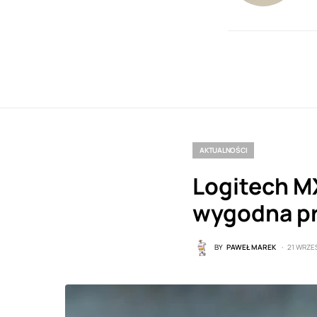
AKTUALNOŚCI
Logitech MX
wygodna pr
BY
PAWEŁ MAREK
21 WRZE