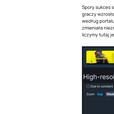
Spory sukces se
graczy wzrosła 
według portalu
zmieniała niez
liczymy tutaj j