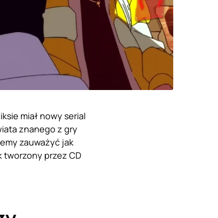
ksie miał nowy serial
wiata znanego z gry
ożemy zauważyć jak
nk tworzony przez CD
zy