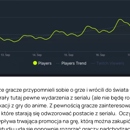
 że gracze przypomnieli sobie o grze i wrócili do świa
ały tutaj pewne wydarzenia z serialu (ale nie będę ro
kacji z gry do anime. Z pewnością gracze zainteresowa
, które starają się odwzorować postacie z serialu. Oc
wpływa trwająca promocja na grę, którą można zakup
 studiu uda się ponownie rozgrzać graczy nadchodz