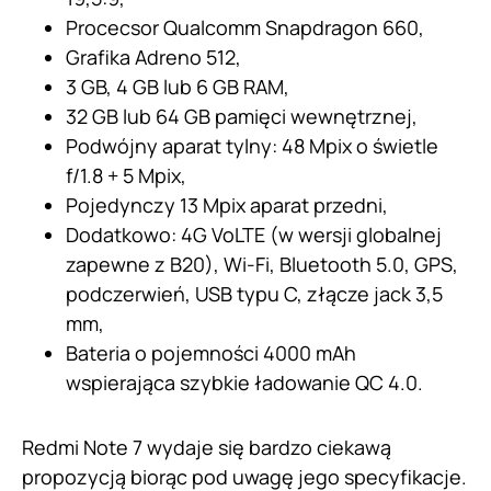
Procecsor Qualcomm Snapdragon 660,
Grafika Adreno 512,
3 GB, 4 GB lub 6 GB RAM,
32 GB lub 64 GB pamięci wewnętrznej,
Podwójny aparat tylny: 48 Mpix o świetle
f/1.8 + 5 Mpix,
Pojedynczy 13 Mpix aparat przedni,
Dodatkowo: 4G VoLTE (w wersji globalnej
zapewne z B20), Wi-Fi, Bluetooth 5.0, GPS,
podczerwień, USB typu C, złącze jack 3,5
mm,
Bateria o pojemności 4000 mAh
wspierająca szybkie ładowanie QC 4.0.
Redmi Note 7 wydaje się bardzo ciekawą
propozycją biorąc pod uwagę jego specyfikacje.