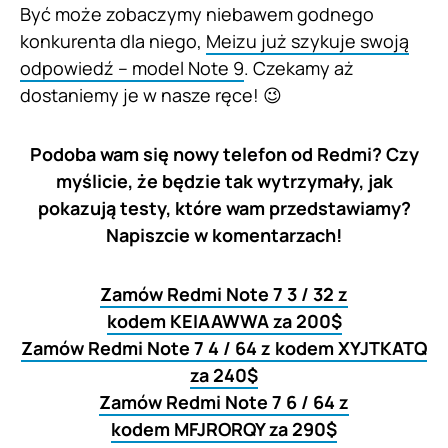
Być może zobaczymy niebawem godnego
konkurenta dla niego,
Meizu już szykuje swoją
odpowiedź – model Note 9
. Czekamy aż
dostaniemy je w nasze ręce! 😉
Podoba wam się nowy telefon od Redmi? Czy
myślicie, że będzie tak wytrzymały, jak
pokazują testy, które wam przedstawiamy?
Napiszcie w komentarzach!
Zamów Redmi Note 7 3 / 32 z
kodem KEIAAWWA za 200$
Zamów Redmi Note 7 4 / 64 z kodem XYJTKATQ
za 240$
Zamów Redmi Note 7 6 / 64 z
kodem MFJRORQY za 290$