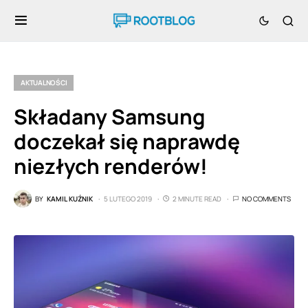
AKTUALNOŚCI
Składany Samsung
doczekał się naprawdę
niezłych renderów!
BY
KAMIL KUŹNIK
5 LUTEGO 2019
2 MINUTE READ
NO COMMENTS