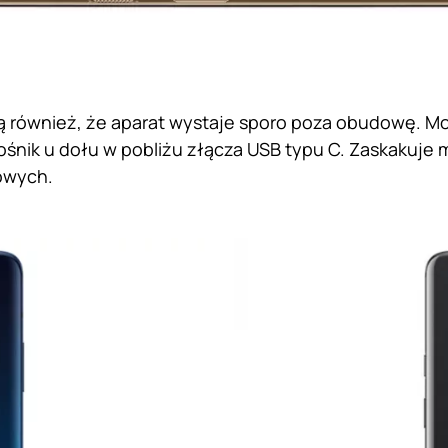
ą również, że aparat wystaje sporo poza obudowę. M
śnik u dołu w pobliżu złącza USB typu C. Zaskakuje m
owych.