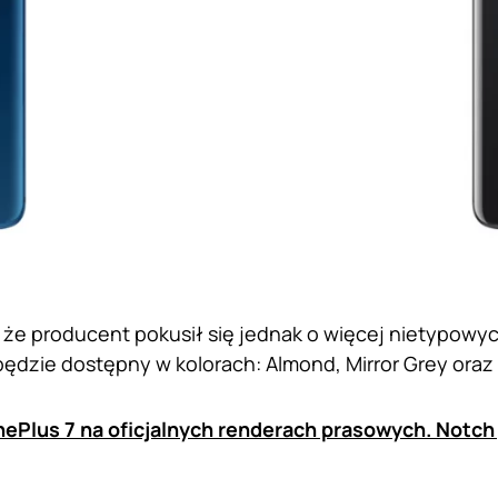
 że producent pokusił się jednak o więcej nietypowyc
będzie dostępny w kolorach: Almond, Mirror Grey oraz
ePlus 7 na oficjalnych renderach prasowych. Notch 