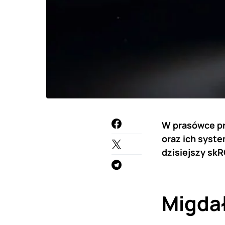
W prasówce pr
oraz ich syst
dzisiejszy sk
Migda