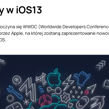
y w iOS13
poczyna się WWDC (Worldwide Developers Conference
rzez Apple, na której zostaną zaprezentowane nowoś
OS.