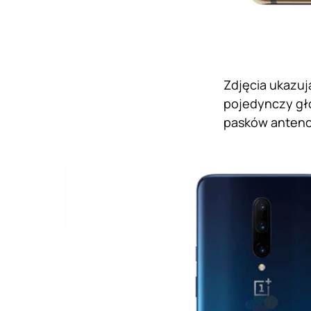
Zdjęcia ukazuj
pojedynczy gło
pasków anten