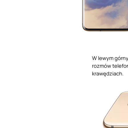
W lewym górnym
rozmów telefon
krawędziach.