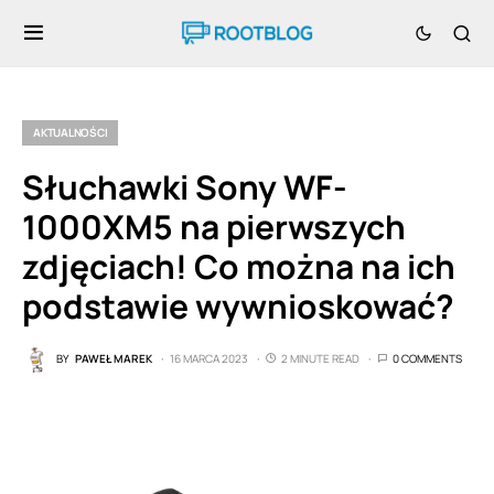
AKTUALNOŚCI
Słuchawki Sony WF-
1000XM5 na pierwszych
zdjęciach! Co można na ich
podstawie wywnioskować?
BY
PAWEŁ MAREK
16 MARCA 2023
2 MINUTE READ
0 COMMENTS