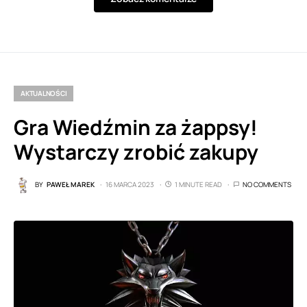
AKTUALNOŚCI
Gra Wiedźmin za żappsy!
Wystarczy zrobić zakupy
BY
PAWEŁ MAREK
16 MARCA 2023
1 MINUTE READ
NO COMMENTS