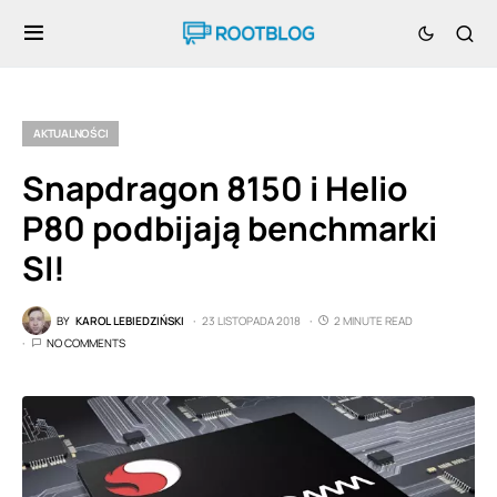
AKTUALNOŚCI
Snapdragon 8150 i Helio
P80 podbijają benchmarki
SI!
BY
KAROL LEBIEDZIŃSKI
23 LISTOPADA 2018
2 MINUTE READ
NO COMMENTS