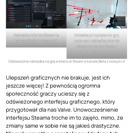
Nakładka klienta Steam w
Notatka przypięta do gry
kanale Beta z nowym UI
poprzez nakładkę klienta
Steam w kanale Beta z
nowym UI
Odświeżona nakładka na grę w kliencie Steam w kanale Beta z nowym UI
Ulepszeń graficznych nie brakuje, jest ich
jeszcze więcej! Z pewnością ogromna
społeczność graczy ucieszy się z
odświeżonego interfejsu graficznego, który
przygotował dla nas Valve. Unowocześnienie
interfejsu Steama troche im to zajęło, mimo, że
zmiany same w sobie nie są jakieś drastyczne.