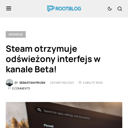
APLIKACJE
Steam otrzymuje
odświeżony interfejs w
kanale Beta!
BY
SEBASTIAN PRUSIK
29 KWIETNIA 2023
2 MINUTE READ
0 COMMENTS