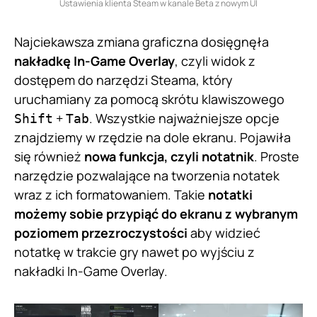
Ustawienia klienta Steam w kanale Beta z nowym UI
Najciekawsza zmiana graficzna dosięgnęła
nakładkę In-Game Overlay
, czyli widok z
dostępem do narzędzi Steama, który
uruchamiany za pomocą skrótu klawiszowego
+
. Wszystkie najważniejsze opcje
Shift
Tab
znajdziemy w rzędzie na dole ekranu. Pojawiła
się również
nowa funkcja, czyli notatnik
. Proste
narzędzie pozwalające na tworzenia notatek
wraz z ich formatowaniem. Takie
notatki
możemy sobie przypiąć do ekranu z wybranym
poziomem przezroczystości
aby widzieć
notatkę w trakcie gry nawet po wyjściu z
nakładki In-Game Overlay.