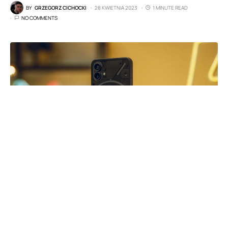
BY
GRZEGORZ CICHOCKI
28 KWIETNIA 2023
1 MINUTE READ
NO COMMENTS
Nothing Phone (1)
Jak się okazuje, Nothing Phone (1) dołącza do
programu Android 14 Beta 1. Co to oznacza?