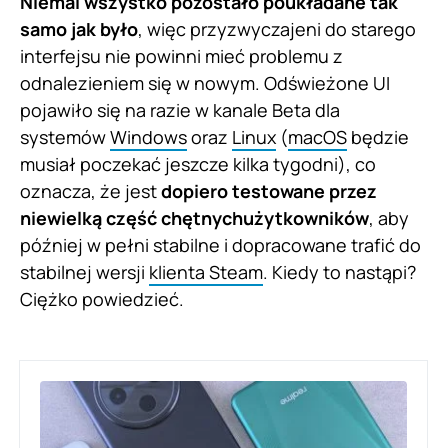
Niemal wszystko pozostało poukładane tak
samo jak było
, więc przyzwyczajeni do starego
interfejsu nie powinni mieć problemu z
odnalezieniem się w nowym. Odświeżone UI
pojawiło się na razie w kanale Beta dla
systemów
Windows
oraz
Linux
(
macOS
będzie
musiał poczekać jeszcze kilka tygodni), co
oznacza, że jest
dopiero testowane przez
niewielką część chętnychużytkowników
, aby
później w pełni stabilne i dopracowane trafić do
stabilnej wersji
klienta Steam
. Kiedy to nastąpi?
Ciężko powiedzieć.