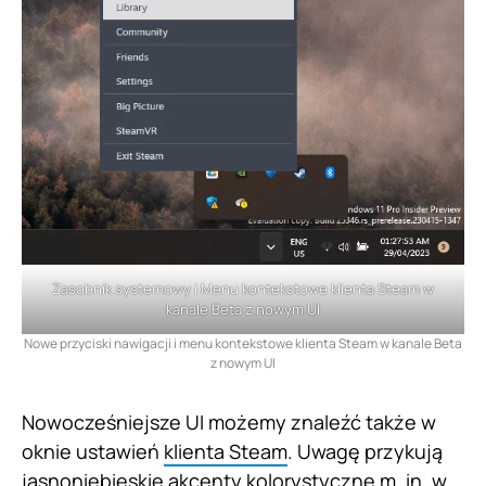
Zasobnik systemowy i Menu kontekstowe klienta Steam w
kanale Beta z nowym UI
Nowe przyciski nawigacji i menu kontekstowe klienta Steam w kanale Beta
z nowym UI
Nowocześniejsze UI możemy znaleźć także w
oknie ustawień
klienta Steam
. Uwagę przykują
jasnoniebieskie akcenty kolorystyczne m. in. w