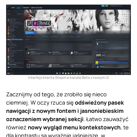
Interfejs klienta Steam w kanale Beta z nowym UI
Zacznijmy od tego, że zrobiło się nieco
ciemniej. W oczy rzuca się
odświeżony pasek
nawigacji z nowym fontem i jasnoniebieskim
oznaczeniem wybranej sekcji
. Łatwo zauważyć
również
nowy wygląd menu kontekstowych
, te
dla kontrastu są wyraźnie jaśniejsze, w