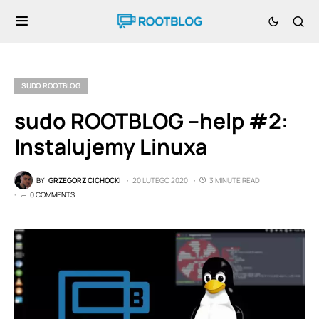
SUDO ROOTBLOG
sudo ROOTBLOG –help #2:
Instalujemy Linuxa
BY
GRZEGORZ CICHOCKI
20 LUTEGO 2020
3 MINUTE READ
0 COMMENTS