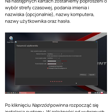
Na następnych kartach zostaniemy poproszeni o
wybór strefy czasowej, podania imienia i
nazwiska (opcjonalnie), nazwy komputera,
nazwy użytkownika oraz hasła.
Po kliknięciu
Naprzód
powinna rozpocząć się
instalacja systemu. W zależności od wybranych