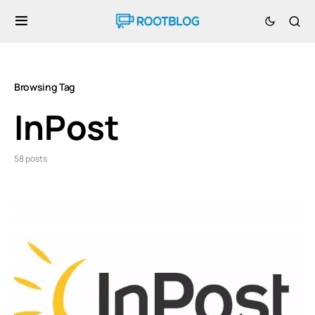
Browsing Tag
InPost
58 posts