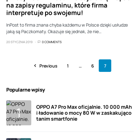
na zapisy regulaminu, które firma
interpretuje po swojemu!
InPost to firma znana chyba każdemu w Polsce dzięki usłudze
jaką są Paczkomaty. Okazuje się jednak, że nie…
20 STYCZNIA 2019
0 COMMENTS
Previous
1
…
6
7
Popularne wpisy
OPPO A7 Pro Max oficjalnie. 10 000 mAh
i ładowanie o mocy 80 W w zaskakująco
tanim smartfonie