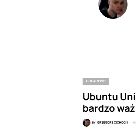
AKTUALNOŚCI
Ubuntu Unit
bardzo wa
BY
GRZEGORZ CICHOCKI
4