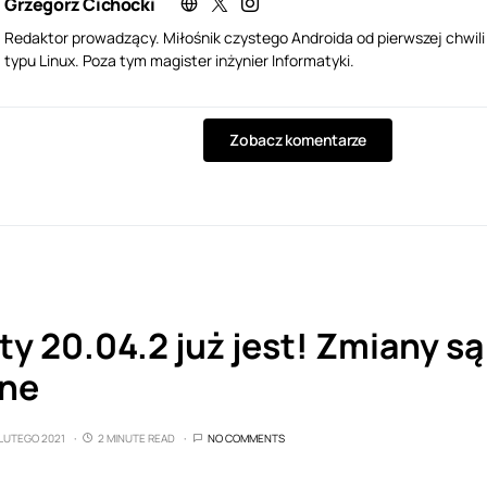
Grzegorz Cichocki
Redaktor prowadzący. Miłośnik czystego Androida od pierwszej chwil
typu Linux. Poza tym magister inżynier Informatyki.
Zobacz komentarze
y 20.04.2 już jest! Zmiany są
żne
 LUTEGO 2021
2 MINUTE READ
NO COMMENTS