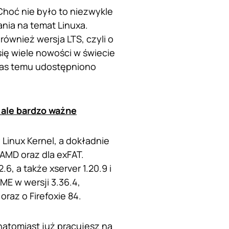
Choć nie było to niezwykle
nia na temat Linuxa.
również wersja LTS, czyli o
się wiele nowości w świecie
czas temu udostępniono
 ale bardzo ważne
Linux Kernel, a dokładnie
 AMD oraz dla exFAT.
 a także xserver 1.20.9 i
E w wersji 3.36.4,
oraz o Firefoxie 84.
 natomiast już pracujesz na