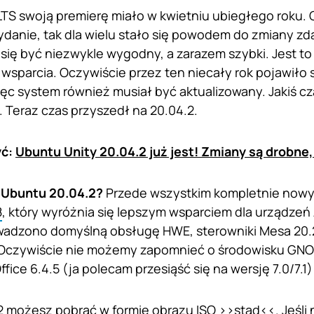
TS swoją premierę miało w kwietniu ubiegłego roku. 
danie, tak dla wielu stało się powodem do zmiany zda
się być niezwykle wygodny, a zarazem szybki. Jest to 
 wsparcia. Oczywiście przez ten niecały rok pojawiło 
więc system również musiał być aktualizowany. Jakiś 
. Teraz czas przyszedł na 20.04.2.
yć:
Ubuntu Unity 20.04.2 już jest! Zmiany są drobne,
 Ubuntu 20.04.2?
Przede wszystkim kompletnie nowy 
8
, który wyróżnia się lepszym wsparciem dla urządzeń
dzono domyślną obsługę HWE, sterowniki Mesa 20.2.6,
. Oczywiście nie możemy zapomnieć o środowisku GNOM
ffice 6.4.5 (ja polecam przesiąść się na wersję 7.0/7.1) 
2 możesz pobrać w formie obrazu ISO >>
stąd
<<. Jeśli