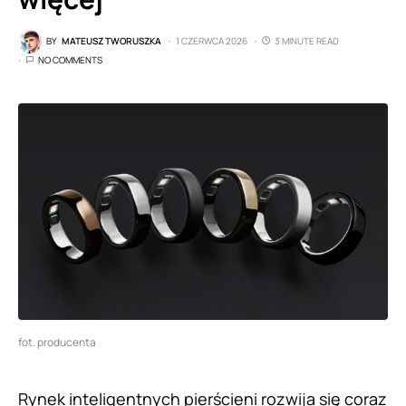
BY
MATEUSZ TWORUSZKA
1 CZERWCA 2026
3 MINUTE READ
NO COMMENTS
fot. producenta
Rynek inteligentnych pierścieni rozwija się coraz