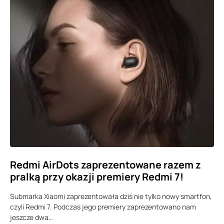
Redmi AirDots zaprezentowane razem z
pralką przy okazji premiery Redmi 7!
Submarka Xiaomi zaprezentowała dziś nie tylko nowy smartfon,
czyli Redmi 7. Podczas jego premiery zaprezentowano nam
jeszcze dwa…