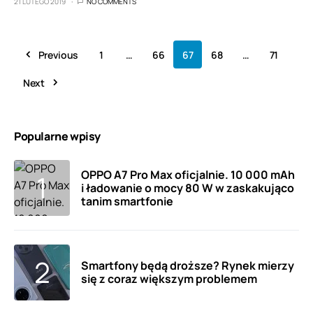
21 LUTEGO 2019
NO COMMENTS
Previous
1
…
66
67
68
…
71
Next
Popularne wpisy
OPPO A7 Pro Max oficjalnie. 10 000 mAh
i ładowanie o mocy 80 W w zaskakująco
tanim smartfonie
Smartfony będą droższe? Rynek mierzy
się z coraz większym problemem