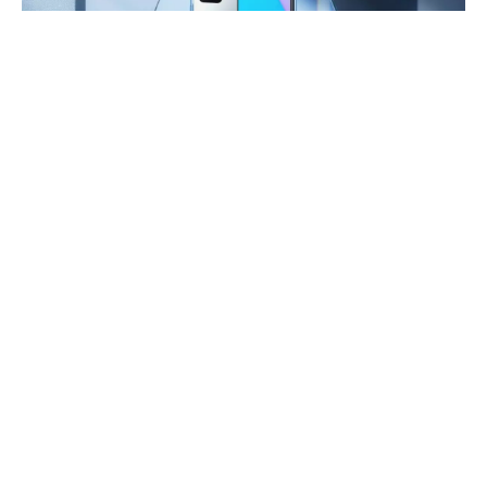
Redmi Note 11 4G (fot. Xiaomi)
Dla fanów serii Xiaomi Redmi Note 11 mamy
bardzo dobrą wiadomość. Otóż już za kilka dni
odbędzie się globalna premiera tych telefonów.
To nowi królowie średniej półki cenowej.
Xiaomi Redmi Note 11