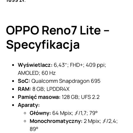
OPPO Reno7 Lite –
Specyfikacja
Wyświetlacz:
6,43″; FHD+; 409 ppi;
AMOLED; 60 Hz
SoC:
Qualcomm Snapdragon 695
RAM:
8 GB; LPDDR4X
Pamięć masowa:
128 GB; UFS 2.2
Aparaty:
Główny:
64 Mpix; ƒ/1,7; 79°
Monochromatyczny:
2 Mpix; ƒ/2,4;
89°