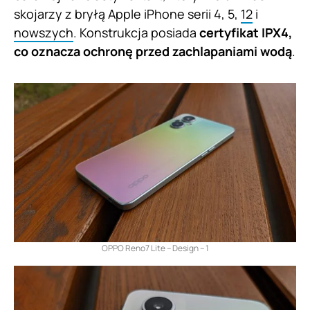
skojarzy z bryłą Apple iPhone serii 4, 5,
12
i
nowszych
. Konstrukcja posiada
certyfikat IPX4,
co oznacza ochronę przed zachlapaniami wodą
.
OPPO Reno7 Lite – Design – 1