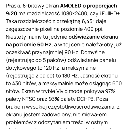
Płaski, 8-bitowy ekran
AMOLED o proporcjach
9:20
ma rozdzielczość 1080×2400, czyli FullHD+.
Taka rozdzielczość z przekątną 6,43″ daje
zagęszczenie pixeli na poziomie 409 ppi.
Niestety mamy tu jedynie
odświeżanie ekranu
na poziomie 60 Hz
, a w tej cenie należałoby już
oczekiwać przynajmniej 90 Hz. Domyślne
(rejestrując do 5 palców) odświeżanie panelu
dotykowego to 120 Hz, a maksymalne
(rejestrując 2 palce) to 180 Hz. Jasność ekranu
to 430 nitów, a maksymalnie może osiągnąć 600
nitów. Ekran w trybie Vivid mode pokrywa 97%
palety NTSC oraz 93% palety DCI-P3. Poza
brakiem wysokiej częstotliwości odświeżania, z
ekranu jestem zadowolony, nie miewałem
problemów z odczytaniem treści w ostrym