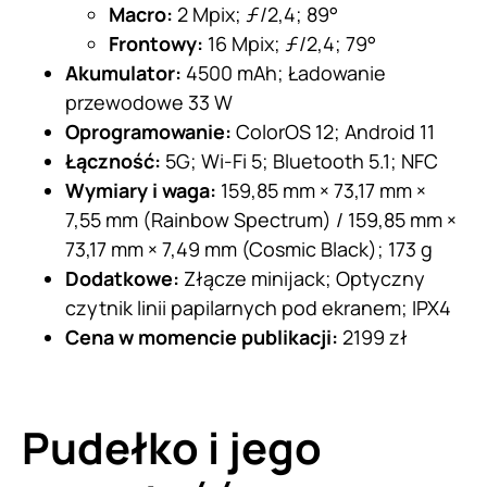
Macro:
2 Mpix; ƒ/2,4; 89°
Frontowy:
16 Mpix; ƒ/2,4; 79°
Akumulator:
4500 mAh; Ładowanie
przewodowe 33 W
Oprogramowanie:
ColorOS 12; Android 11
Łączność:
5G; Wi-Fi 5; Bluetooth 5.1; NFC
Wymiary i waga:
159,85 mm × 73,17 mm ×
7,55 mm (Rainbow Spectrum) / 159,85 mm ×
73,17 mm × 7,49 mm (Cosmic Black); 173 g
Dodatkowe:
Złącze minijack; Optyczny
czytnik linii papilarnych pod ekranem; IPX4
Cena w momencie publikacji:
2199 zł
Pudełko i jego