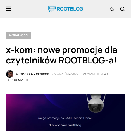
AKTUALNOŚCI
x-kom: nowe promocje dla
czytelników ROOTBLOG-a!
BY
GRZEGORZ CICHOCKI
2 WRZEŚNIA 2022
2 MINUTE READ
1 COMMENT