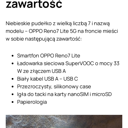
zawartość
Niebieskie pudełko z wielką liczbą 7 i nazwą
modelu – OPPO Reno7 Lite 5G na froncie mieści
w sobie następującą zawartość:
Smartfon OPPO Reno7 Lite
Ładowarka sieciowa SuperVOOC o mocy 33
W ze złączem USB A
Biały kabel USB A – USB C
Przezroczysty, silikonowy case
Igła do tacki na karty nanoSIM i microSD
Papierologia