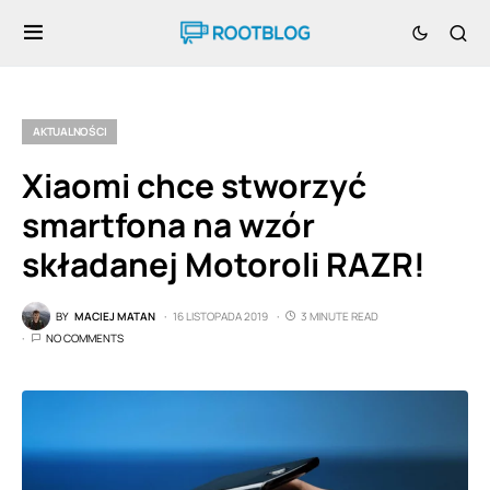
AKTUALNOŚCI
Xiaomi chce stworzyć
smartfona na wzór
składanej Motoroli RAZR!
BY
MACIEJ MATAN
16 LISTOPADA 2019
3 MINUTE READ
NO COMMENTS