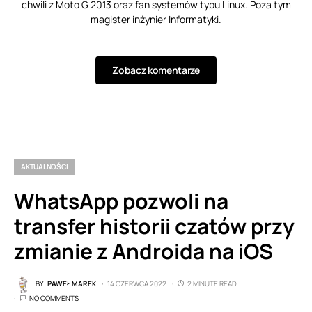
chwili z Moto G 2013 oraz fan systemów typu Linux. Poza tym
magister inżynier Informatyki.
Zobacz komentarze
AKTUALNOŚCI
WhatsApp pozwoli na
transfer historii czatów przy
zmianie z Androida na iOS
BY
PAWEŁ MAREK
14 CZERWCA 2022
2 MINUTE READ
NO COMMENTS