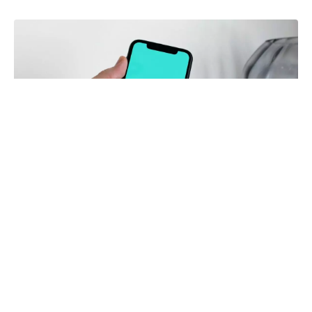
(fot. Anton z Pexels)
Zmiana telefonu może wiązać się z wieloma
problemami natury technicznej, jak transfer
danych ze starego modelu na nowy. WhatsApp
wychodzi problemowi naprzeciw i proponuje