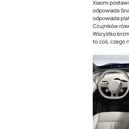
Xiaomi postawi
odpowiada Snap
odpowiada plat
Czujników równ
Wszystko brzmi
to coś, czego n