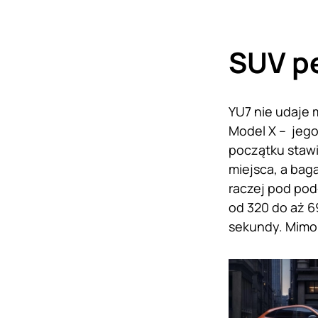
SUV p
YU7 nie udaje 
Model X – jego
początku stawi
miejsca, a bag
raczej pod pod
od 320 do aż 6
sekundy. Mimo 