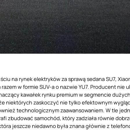
ciu na rynek elektryków za sprawą sedana SU7, Xiao
razem w formie SUV-a o nazwie YU7. Producent nie uk
naczący kawałek rynku premium w segmencie dużych
że niektórych zaskoczyć nie tylko efektownym wygl
również technologicznym zaawansowaniem. W tle jedn
afi zbudować samochód, który zadziała równie dobrze,
, która jeszcze niedawno była znana głównie z telefo