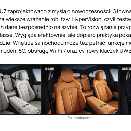
YU7 zaprojektowano z myślą o nowoczesności. Główną 
największe wrażenie robi tzw. HyperVision, czyli zest
ch dane bezpośrednio na szybie. To rozwiązanie prz
asse. Wygląda efektownie, ale dopiero praktyka poka
dzie. Wnętrze samochodu może też pełnić funkcję m
modem 5G, obsługę Wi-Fi 7 oraz cyfrowy kluczyk UWB
fot. producenta