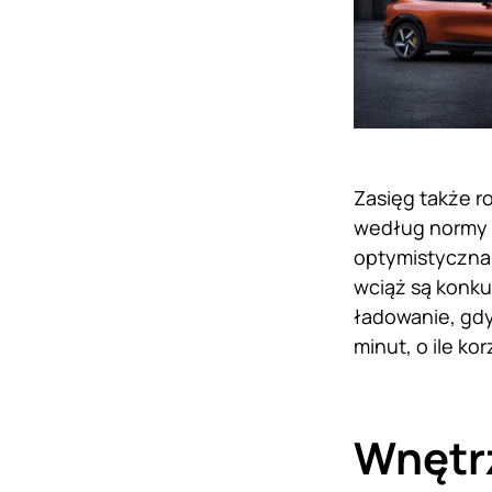
Zasięg także 
według normy C
optymistyczna 
wciąż są konku
ładowanie, gdy
minut, o ile k
Wnętrz