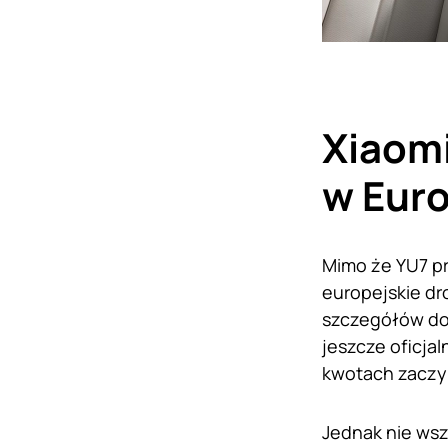
Xiaomi
w Euro
Mimo że YU7 pre
europejskie dr
szczegółów dot
jeszcze oficja
kwotach zaczyn
Jednak nie wsz