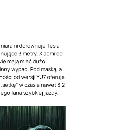
zmiarami dorównuje Tesla
onujące 3 metry. Xiaomi od
wie mają mieć dużo
zinny wypad. Pod maską, a
ości od wersji YU7 oferuje
„setkę” w czasie nawet 3,2
go fana szybkiej jazdy.