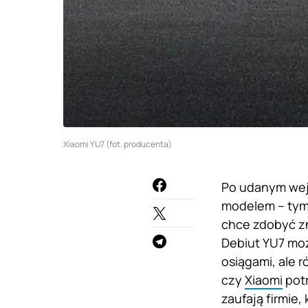
Xiaomi YU7 (fot. producenta)
Po udanym wejś
modelem – tym 
chce zdobyć z
Debiut YU7 mo
osiągami, ale 
czy
Xiaomi
potr
zaufają firmie