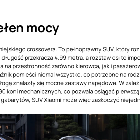
ełen mocy
miejskiego crossovera. To pełnoprawny SUV, który ro
 długość przekracza 4,99 metra, a rozstaw osi to imp
a na przestronność zarówno kierowca, jak i pasażero
ażnik pomieści niemal wszystko, co potrzebne na rod
łogą znalazły się mocne zestawy napędowe. W zależn
90 koni mechanicznych, co pozwala osiągać pierwszą 
gabarytów, SUV Xiaomi może więc zaskoczyć niejedne