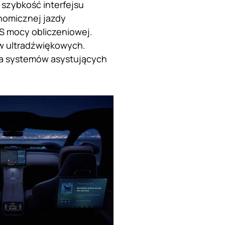
szybkość interfejsu
nomicznej jazdy
PS mocy obliczeniowej.
ków ultradźwiękowych.
nia systemów asystujących