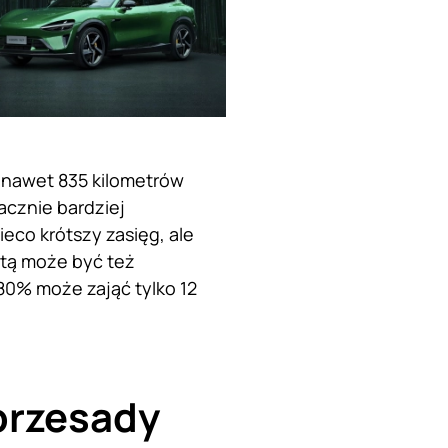
 nawet 835 kilometrów
cznie bardziej
eco krótszy zasięg, ale
etą może być też
 80% może zająć tylko 12
 przesady