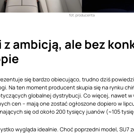
fot. producenta
 z ambicją, ale bez kon
pie
zentuje się bardzo obiecująco, trudno dziś powiedzieć
ogi. Na ten moment producent skupia się na rynku chi
yczących globalnej dystrybucji. Co więcej, nawet w
lnych cen – mają one zostać ogłoszone dopiero w lipcu
ających się od około 200 tysięcy juanów (~105 tysi
ystko wygląda idealnie. Choć poprzedni model, SU7 z