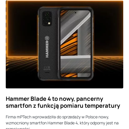
Hammer Blade 4 to nowy, pancerny
smartfon z funkcją pomiaru temperatury
Firma mPTech wprowadziła do sprzedaży w Polsce nowy,
wzmocniony smartfon Hammer Blade 4, który odporny jest na
przeciwności…