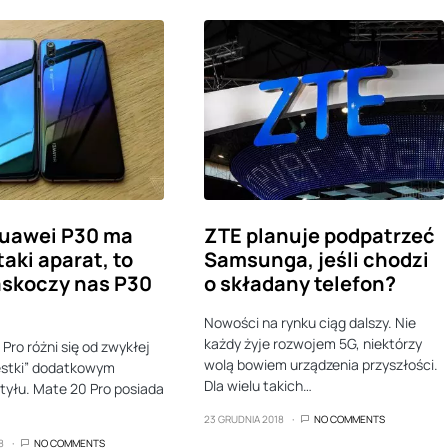
Huawei P30 ma
ZTE planuje podpatrzeć
aki aparat, to
Samsunga, jeśli chodzi
skoczy nas P30
o składany telefon?
Nowości na rynku ciąg dalszy. Nie
każdy żyje rozwojem 5G, niektórzy
Pro różni się od zwykłej
wolą bowiem urządzenia przyszłości.
estki” dodatkowym
Dla wielu takich…
tyłu. Mate 20 Pro posiada
23 GRUDNIA 2018
NO COMMENTS
8
NO COMMENTS