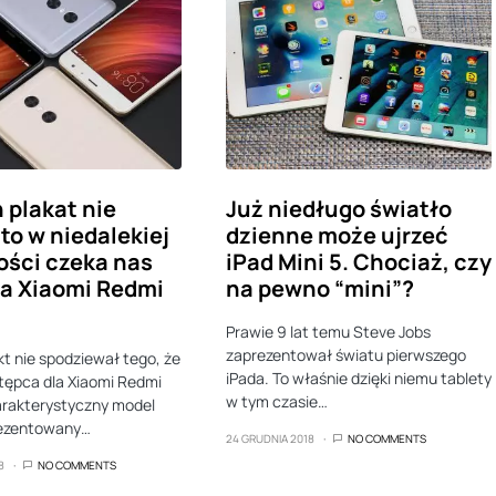
n plakat nie
Już niedługo światło
 to w niedalekiej
dzienne może ujrzeć
ości czeka nas
iPad Mini 5. Chociaż, czy
a Xiaomi Redmi
na pewno “mini”?
Prawie 9 lat temu Steve Jobs
zaprezentował światu pierwszego
kt nie spodziewał tego, że
iPada. To właśnie dzięki niemu tablety
tępca dla Xiaomi Redmi
w tym czasie…
arakterystyczny model
rezentowany…
24 GRUDNIA 2018
NO COMMENTS
8
NO COMMENTS