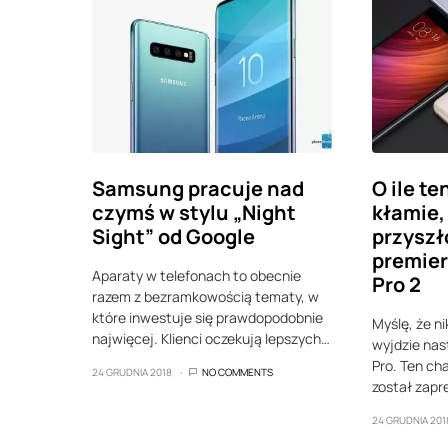
Samsung pracuje nad
O ile te
czymś w stylu „Night
kłamie,
Sight” od Google
przyszł
premier
Aparaty w telefonach to obecnie
Pro 2
razem z bezramkowością tematy, w
które inwestuje się prawdopodobnie
Myślę, że ni
najwięcej. Klienci oczekują lepszych…
wyjdzie nas
Pro. Ten ch
24 GRUDNIA 2018
NO COMMENTS
został zap
24 GRUDNIA 201