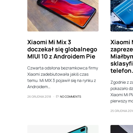
Xiaomi Mi Mix 3
Xiaomi 
doczekał się globalnego
zaprez
MIUI 10 z Androidem Pie
Miałbym
sklasyf
Czwarta odsłona bezramkowca firmy
telefon
Xiaomi zadebiutowała jakiś czas
temu. Mi MIX 3 pojawił się na rynku z
Zgodnie z z
Androidem…
pokazało dz
Xiaomi Mi Pl
26 GRUDNIA 2018
NO COMMENTS
pierwszy m
25 GRUDNIA 201