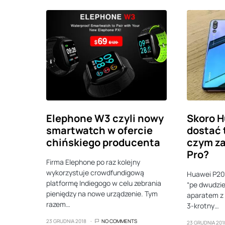
Elephone W3 czyli nowy
Skoro 
smartwatch w ofercie
dostać t
chińskiego producenta
czym za
Pro?
Firma Elephone po raz kolejny
wykorzystuje crowdfundigową
Huawei P20 
platformę Indiegogo w celu zebrania
“pe dwudzi
pieniędzy na nowe urządzenie. Tym
aparatem z 
razem…
3-krotny…
23 GRUDNIA 2018
NO COMMENTS
23 GRUDNIA 201