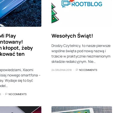
Mi Play
Wesołych Świąt!
entowany!
Drodzy Czytelnicy, to nasze pierwsze
 kłopot, żeby
wspólne święta pod nową nazwą i
ikować ten
trzecie w praktycznie niezmienionym
.
składzie redakcyjnym. Nie…
apowiedziami, Xiaomi
24 GRUDNIA 2018
NO COMMENTS
isiaj nowego smartfona –
ay. Wydaje się to być
odel…
8
NO COMMENTS