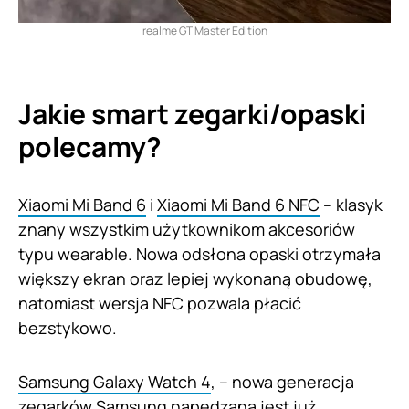
realme GT Master Edition
Jakie smart zegarki/opaski
polecamy?
Xiaomi Mi Band 6
i
Xiaomi Mi Band 6 NFC
– klasyk
znany wszystkim użytkownikom akcesoriów
typu wearable. Nowa odsłona opaski otrzymała
większy ekran oraz lepiej wykonaną obudowę,
natomiast wersja NFC pozwala płacić
bezstykowo.
Samsung Galaxy Watch 4
, – nowa generacja
zegarków Samsung napędzana jest już