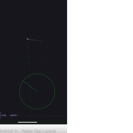
Android 14 – Easter Egg z grą ze