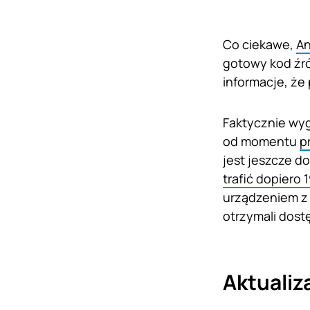
Co ciekawe,
An
gotowy kod źró
informacje, ż
Faktycznie wyg
od momentu
p
jest jeszcze d
trafić dopiero 
urządzeniem z 
otrzymali dost
Aktualiz