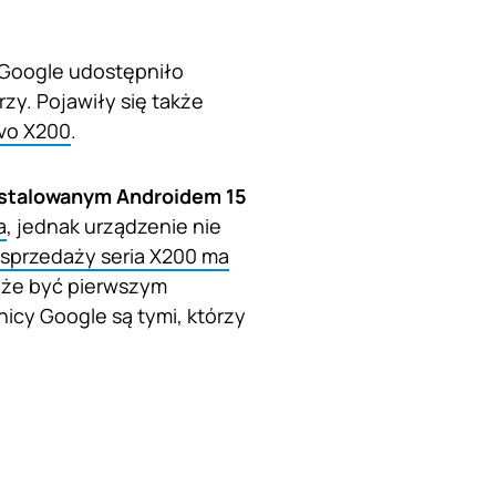
 Google udostępniło
y. Pojawiły się także
ivo X200
.
nstalowanym Androidem 15
a
, jednak urządzenie nie
 sprzedaży seria X200 ma
oże być pierwszym
icy Google są tymi, którzy