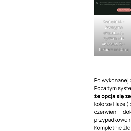
Android 14 –
Dostępna
aktualizacja
systemu do
Androida 15 –
Pobierz i instaluj
Po wykonanej a
Poza tym syste
że opcja się z
kolorze Hazel)
czerwieni – do
przypadkowo ni
Kompletnie źle