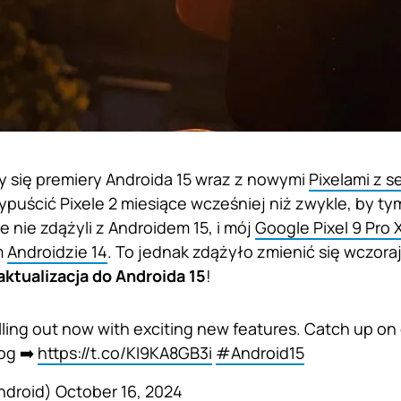
 się premiery Androida 15 wraz z nowymi
Pixelami z se
puścić Pixele 2 miesiące wcześniej niż zwykle, by ty
e nie zdążyli z Androidem 15, i mój
Google Pixel 9 Pro 
m
Androidzie 14
. To jednak zdążyło zmienić się wczoraj
aktualizacja do Androida 15
!
olling out now with exciting new features. Catch up o
og ➡️
https://t.co/KI9KA8GB3i
#Android15
ndroid)
October 16, 2024