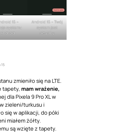
ndroid 15 –
Android 15 – Twój
sja systemu
system jest
Android
aktualny
a 15
tanu zmieniło się na LTE.
e tapety,
mam wrażenie,
j dla Pixela 9 Pro XL w
 zieleni/turkusu i
się w aplikacji, do póki
ni miałem żółty.
mu są wzięte z tapety.