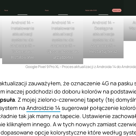
Android 14 –
Android 14 –
Android 14 –
A
Instalowanie
Instalowanie
Dostępna
Wer
aktualizacji
aktualizacji
aktualizacja
systemu do
systemu do
systemu do
Androida 15 –
Androida 15 –
Androida 15 –
Pobieranie i
Optymalizowanie
Restartuj teraz
Instalowanie
urządzenia
Google Pixel 9 Pro XL – Proces aktualizacji z Androida 14 do Android
ktualizacji zauważyłem, że oznaczenie 4G na pasku s
m inaczej podchodzi do doboru kolorów na podstawi
epsuła
. Z mojej zielono-czerwonej tapety (tej domyślne
 system na
Androidzie 14
sugerował połączenie kolorów
kładnie tak jak mamy na tapecie. Ustawienie zachowało 
e kliknąłem innego. A w tych nowych zamiast czerwie
 dopasowane opcje kolorystyczne które według syste