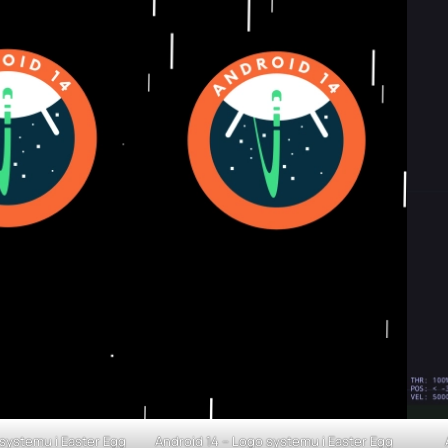
 systemu i Easter Egg
Android 14 – Logo systemu i Easter Egg