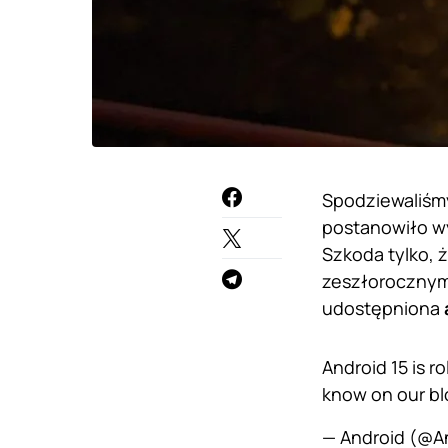
Spodziewaliśmy
postanowiło wy
Szkoda tylko, ż
zeszłoroczny
udostępniona
Android 15 is r
know on our bl
— Android (@A