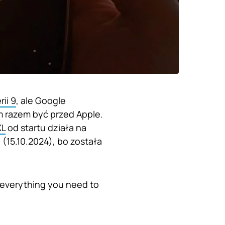
rii 9
, ale Google
m razem być przed Apple.
XL
od startu działa na
 (15.10.2024), bo została
n everything you need to