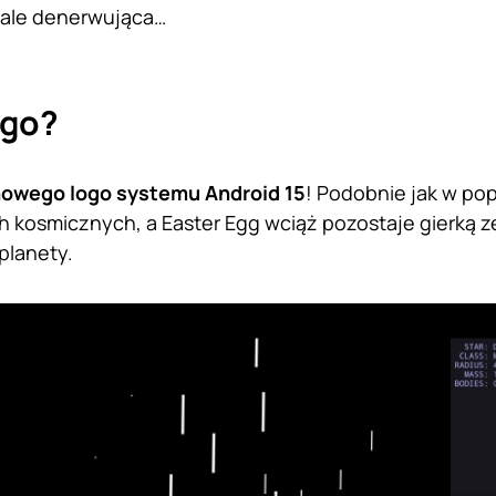
 ale denerwująca…
go?
owego logo systemu Android 15
! Podobnie jak w po
h kosmicznych, a Easter Egg wciąż pozostaje gierką 
planety.