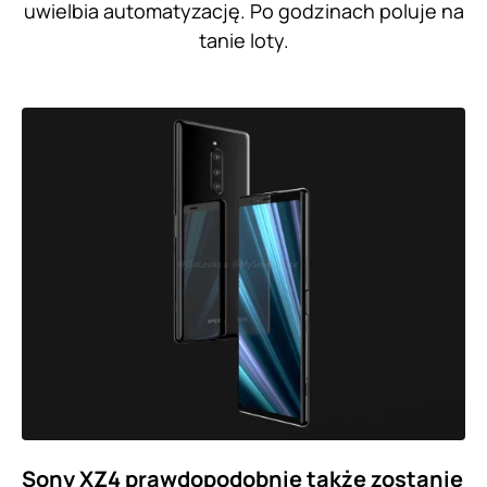
uwielbia automatyzację. Po godzinach poluje na
tanie loty.
Sony XZ4 prawdopodobnie także zostanie