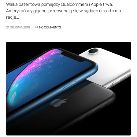
Walka patentowa pomiędzy Qualcommem i Apple trwa.
Amerykańscy giganci przepychają się w sądach o to kto ma
racje…
21 GRUDNIA 2018
NO COMMENTS