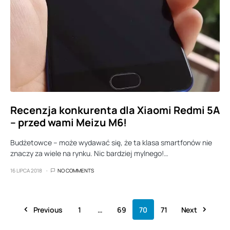
Recenzja konkurenta dla Xiaomi Redmi 5A
– przed wami Meizu M6!
Budżetowce – może wydawać się, że ta klasa smartfonów nie
znaczy za wiele na rynku. Nic bardziej mylnego!…
16 LIPCA 2018
NO COMMENTS
Previous
1
…
69
70
71
Next