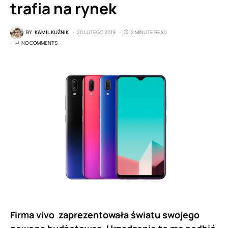
trafia na rynek
BY
KAMIL KUŹNIK
20 LUTEGO 2019
2 MINUTE READ
NO COMMENTS
Firma vivo zaprezentowała światu swojego