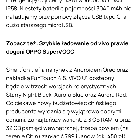
inteligencję czy certyfikatu wodoodporności
IP58. Niestety baterii o pojemności 3040 mAh nie
naładujemy przy pomocy złącza USB typu C, a
dużo starszego microUSB.
Zobacz też:
Szybkie ładowanie od vivo prawie
dogoni OPPO SuperVOOC
Smartfon trafia na rynek z Androidem Oreo oraz
nakładką FunTouch 4.5. VIVO U1 dostępny
będzie w trzech wersjach kolorystycznych:
Starry Night Black, Aurora Blue oraz Aurora Red.
Co ciekawe nowy budżetowiec chińskiego
producenta wyróżnia się wyjątkowo dobrymi
cenami. Za najtańszy wariant, z 3 GB RAM-u oraz
32 GB pamięci wewnętrznej, trzeba bowiem (na
terenie Chin) zapłacić 799 juanów (ok. 450 zł).