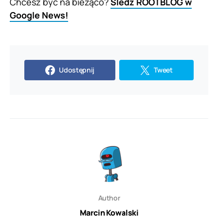
Chcesz być na bieżąco?
Śledź ROOTBLOG w
Google News!
Udostępnij
Tweet
Author
Marcin Kowalski