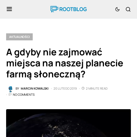
AKTUALNOŚCI
A gdyby nie zajmować
miejsca na naszej planecie
farmą słoneczną?
BY
MARCIN KOWALSKI
20 LUTEGO 2019
2 MINUTE READ
NO COMMENTS