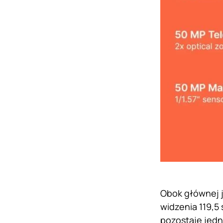
Obok głównej j
widzenia 119,5
pozostaje jedn