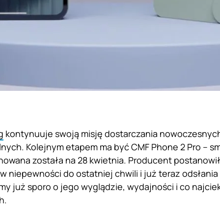
g
kontynuuje swoją misję dostarczania nowoczesnyc
nych. Kolejnym etapem ma być CMF Phone 2 Pro – sma
nowana została na 28 kwietnia. Producent postanowił
 niepewności do ostatniej chwili i już teraz odsłani
my już sporo o jego wyglądzie, wydajności i co najci
h.