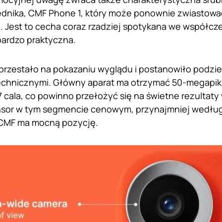
ednika, CMF Phone 1, który może ponownie zwiastow
. Jest to cecha coraz rzadziej spotykana we współcz
ardzo praktyczna.
przestało na pokazaniu wyglądu i postanowiło podziel
echnicznymi. Główny aparat ma otrzymać 50-megapik
57 cala, co powinno przełożyć się na świetne rezultaty
nsor w tym segmencie cenowym, przynajmniej według
e CMF ma mocną pozycję.