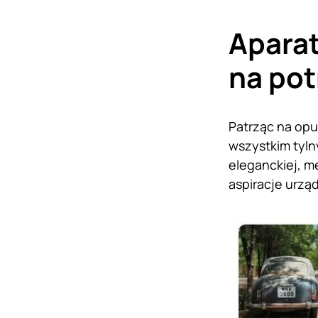
Aparat
na pot
Patrząc na opu
wszystkim tyln
eleganckiej, m
aspiracje urzą