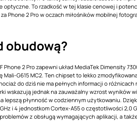
ie optyczne. To rzadkość w tej klasie cenowej i pote
za Phone 2 Pro w oczach miłośników mobilnej fotograf
d obudową?
Phone 2 Pro zapewni układ MediaTek Dimensity 7300
kę Mali-G615 MC2. Ten chipset to lekko zmodyfikowan
hociaż do dziś nie ma pełnych informacji o różnicach
rki wskazują jednak na zauważalny wzrost wyników 
na lepszą płynność w codziennym użytkowaniu. Dzięk
 GHz i 4 jednostkom Cortex-A55 o częstotliwości 2,0
problemów z obsługą wymagających aplikacji, a takż