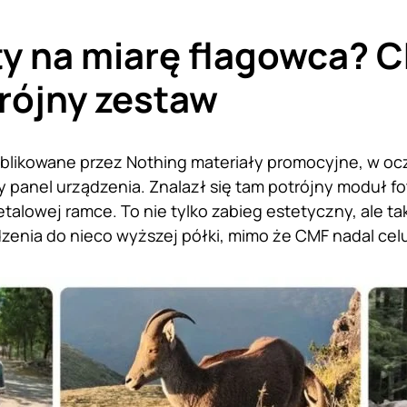
y na miarę flagowca? 
rójny zestaw
blikowane przez Nothing materiały promocyjne, w ocz
y panel urządzenia. Znalazł się tam potrójny moduł f
etalowej ramce. To nie tylko zabieg estetyczny, ale t
dzenia do nieco wyższej półki, mimo że CMF nadal c