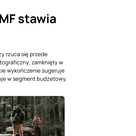
CMF stawia
y rzuca się przede
otograficzny, zamknięty w
akie wykończenie sugeruje
eluje w segment budżetowy.