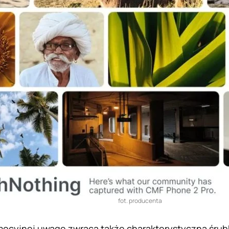
fot. producenta
mocyjnej uwagę zwraca także charakterystyczna śrubk