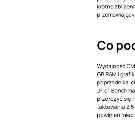
krotne zbliżen
przemawiający 
Co po
Wydajność CMF 
GB RAM i grafi
poprzednika, c
„Pro”. Benchma
przełożyć się 
taktowaniu 2,5
powinien mieć 