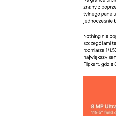
znany z poprz
tylnego panelu
jednocześnie b
Nothing nie po
szczegółami t
rozmiarze 1/1.
największy se
Flipkart, gdzi