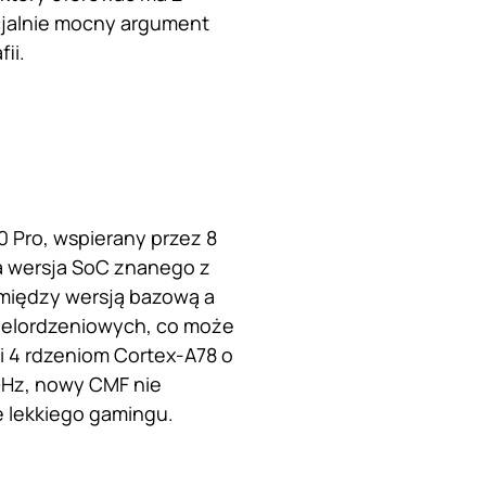
ncjalnie mocny argument
ii.
 Pro, wspierany przez 8
a wersja SoC znanego z
 między wersją bazową a
wielordzeniowych, co może
i 4 rdzeniom Cortex-A78 o
 GHz, nowy CMF nie
e lekkiego gamingu.