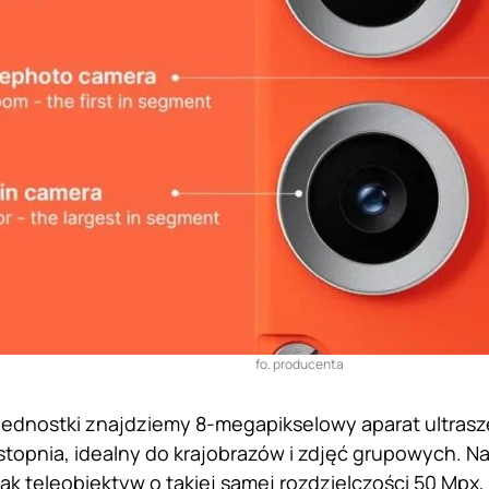
fo. producenta
ednostki znajdziemy 8-megapikselowy aparat ultrasz
 stopnia, idealny do krajobrazów i zdjęć grupowych.
ak teleobiektyw o takiej samej rozdzielczości 50 Mpx,