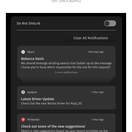
(fot. OMG!Ubuntu)