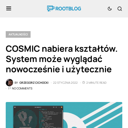
AKTUALNOŚCI
COSMIC nabiera kształtów.
System może wyglądać
nowocześnie i użytecznie
BY
GRZEGORZ CICHOCKI
22 STYCZNIA 2022
2 MINUTE READ
NO COMMENTS