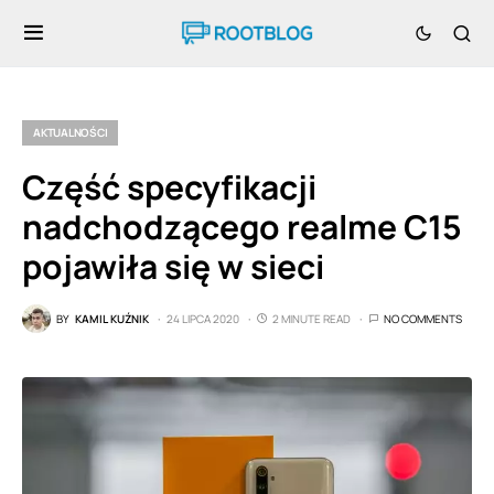
AKTUALNOŚCI
Część specyfikacji
nadchodzącego realme C15
pojawiła się w sieci
BY
KAMIL KUŹNIK
24 LIPCA 2020
2 MINUTE READ
NO COMMENTS