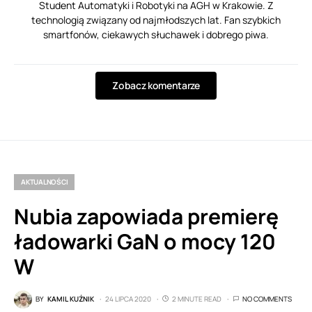
Student Automatyki i Robotyki na AGH w Krakowie. Z
technologią związany od najmłodszych lat. Fan szybkich
smartfonów, ciekawych słuchawek i dobrego piwa.
Zobacz komentarze
AKTUALNOŚCI
Nubia zapowiada premierę
ładowarki GaN o mocy 120
W
BY
KAMIL KUŹNIK
24 LIPCA 2020
2 MINUTE READ
NO COMMENTS