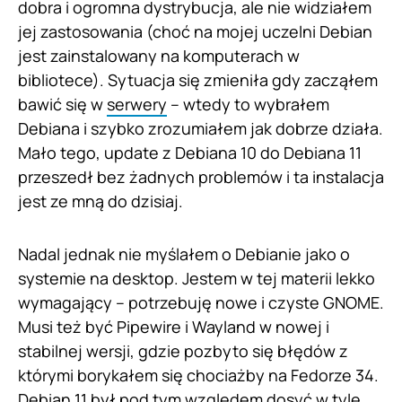
dobra i ogromna dystrybucja, ale nie widziałem
jej zastosowania (choć na mojej uczelni Debian
jest zainstalowany na komputerach w
bibliotece). Sytuacja się zmieniła gdy zacząłem
bawić się w
serwery
– wtedy to wybrałem
Debiana i szybko zrozumiałem jak dobrze działa.
Mało tego, update z Debiana 10 do Debiana 11
przeszedł bez żadnych problemów i ta instalacja
jest ze mną do dzisiaj.
Nadal jednak nie myślałem o Debianie jako o
systemie na desktop. Jestem w tej materii lekko
wymagający – potrzebuję nowe i czyste GNOME.
Musi też być Pipewire i Wayland w nowej i
stabilnej wersji, gdzie pozbyto się błędów z
którymi borykałem się chociażby na Fedorze 34.
Debian 11 był pod tym względem dosyć w tyle.