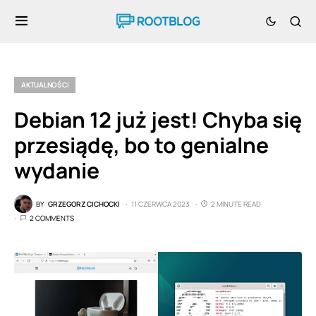
AKTUALNOŚCI
Debian 12 już jest! Chyba się
przesiądę, bo to genialne
wydanie
BY
GRZEGORZ CICHOCKI
11 CZERWCA 2023
2 MINUTE READ
2 COMMENTS