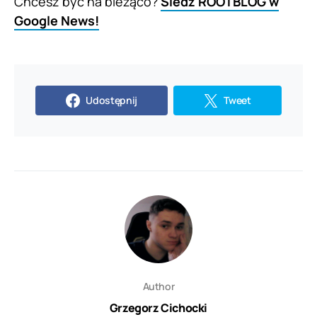
Chcesz być na bieżąco?
Śledź ROOTBLOG w
Google News!
Udostępnij
Tweet
Author
Grzegorz Cichocki