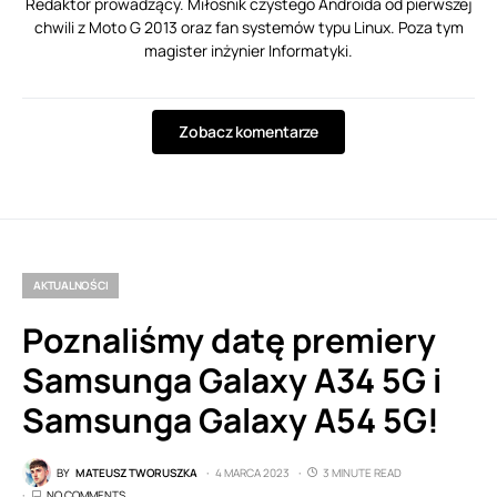
Redaktor prowadzący. Miłośnik czystego Androida od pierwszej
chwili z Moto G 2013 oraz fan systemów typu Linux. Poza tym
magister inżynier Informatyki.
Zobacz komentarze
AKTUALNOŚCI
Poznaliśmy datę premiery
Samsunga Galaxy A34 5G i
Samsunga Galaxy A54 5G!
BY
MATEUSZ TWORUSZKA
4 MARCA 2023
3 MINUTE READ
NO COMMENTS