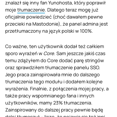
znalazł się inny fan Yunohosta, który poprawił
moje
tłumaczenie
. Dlatego teraz mogę już
oficjalnie powiedzieć (choć dawałem pewne
przecieki na Mastodonie), że panel admina jest
przetłumaczony na język polski w 100%.
Co ważne, ten użytkownik dodał też całkiem
sporo wyrażeń w
Core
. Sam jeszcze jakiś czas
temu zdążyłem do Core dodać parę stringów
oraz sprawdziłem tłumaczenie panelu SSO.
Jego praca zainspirowała mnie do dalszego
tłumaczenia tego modułu i dodałem kolejne
wyrażenia. Finalnie, z połączenia mojej pracy, a
także pracy wspomnianego fana i innych
użytkowników, mamy 23% tłumaczenia.
Zainspirowany do dalszej pracy pewnie będę
dalej tłumaczył – liczę, że pojawią się też inni