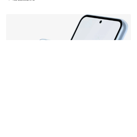
źródło: @Onleaks, @91mobiles
O nowych średniakach Samsunga możemy
usłyszeć już od dłuższego czasu. Tak się
właśnie składa, że do sieci wyciekły informacje,