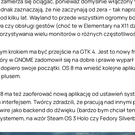
 zamierza się ociągać, ponieważ domyślnie włączony 
ednak zaznaczają, że nie zaczynają od zera – tak nap
od kilku lat. Wayland to przede wszystkim ogromny bo
 czy obsługi gestów (choć te w Elementary na X11 dzi
rzystywania wielu monitorów o różnych częstotliwośc
m krokiem ma być przejście na GTK 4. Jest to nowy fr
tóry w GNOME zadomowił się na dobre i prawie wyparł
dopiero swoje początki. OS 8 ma wnieść kolejne aplik
 plusem.
 8 ma też zaoferować nową aplikację od ustawień sy
nterfejsem. Twórcy zdradzili, że pracują nad innymi 
ire jako backend do dźwięku (bardzo bym chciał te
stemem, na wzór Steam OS 3 Holo czy Fedory Silverb