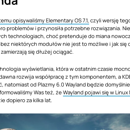
nda
temu opisywaliśmy Elementary OS 7.1,
czyli wersję teg
ro problemów i przynosiła potrzebne rozwiązania. Nie
ych technologiach, choć pretenduje do miana nowocze
 bez niektórych modułów nie jest to możliwe i jak si
 zamierzają się dłużej ociągać.
hnologia wyświetlania, która w ostatnim czasie mocn
dawna rozwija współpracę z tym komponentem, a KD
, natomiast od Plazmy 6.0 Wayland będzie domyślnie
formowaliśmy Was też, że
Wayland pojawi się w Linux 
 dopiero za kilka lat.