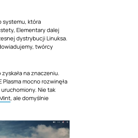
o systemu, która
stety, Elementary dalej
snej dystrybucji Linuksa.
ę dowiadujemy, twórcy
o zyskała na znaczeniu.
E Plasma mocno rozwinęła
 uruchomiony. Nie tak
Mint
, ale domyślnie