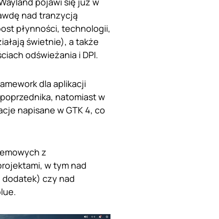
Wayland pojawi się już w
rawdę nad tranzycją
ost płynności, technologii,
ałają świetnie), a także
iach odświeżania i DPI.
amework dla aplikacji
 poprzednika, natomiast w
acje napisane w GTK 4, co
stemowych z
projektami, w tym nad
n dodatek) czy nad
lue.