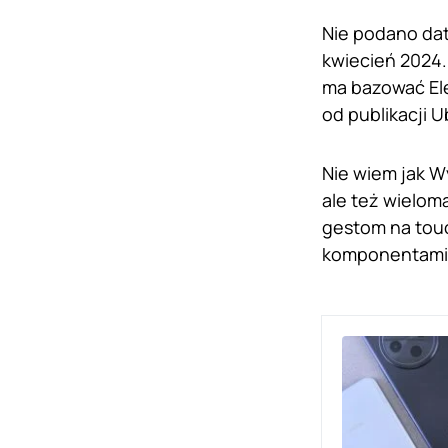
Nie podano daty
kwiecień 2024.
ma bazować El
od publikacji 
Nie wiem jak W
ale też wielom
gestom na touc
komponentami 