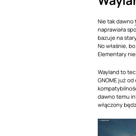
Wayla
Nie tak dawno
naprawiała spo
bazuje na star
No właśnie, bo
Elementary nie
Wayland to tec
GNOME już od 
kompatybilność
dawno temu in
włączony będzie