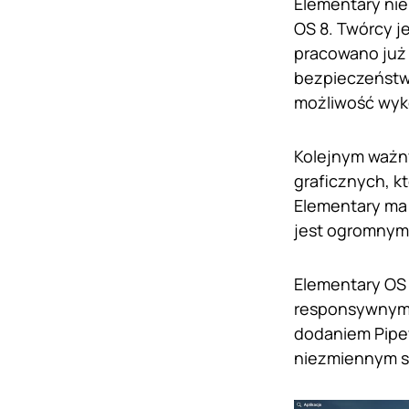
Elementary nie
OS 8. Twórcy j
pracowano już 
bezpieczeństwa
możliwość wyko
Kolejnym ważny
graficznych, k
Elementary ma 
jest ogromnym
Elementary OS
responsywnym i
dodaniem Pipew
niezmiennym sy