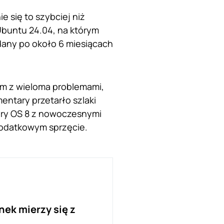
e się to szybciej niż
Ubuntu 24.04, na którym
any po około 6 miesiącach
em z wieloma problemami,
entary przetarło szlaki
tary OS 8 z nowoczesnymi
dodatkowym sprzęcie.
ek mierzy się z