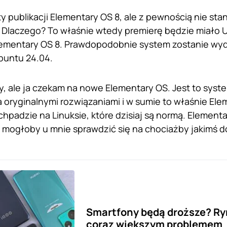
 publikacji Elementary OS 8, ale z pewnością nie stani
 Dlaczego? To właśnie wtedy premierę będzie miało 
ementary OS 8. Prawdopodobnie system zostanie wyd
Ubuntu 24.04.
y, ale ja czekam na nowe Elementary OS. Jest to syst
a oryginalnymi rozwiązaniami i w sumie to właśnie Elem
hpadzie na Linuksie, które dzisiaj są normą. Elemen
mogłoby u mnie sprawdzić się na chociażby jakimś 
Smartfony będą droższe? Ryn
coraz większym problemem