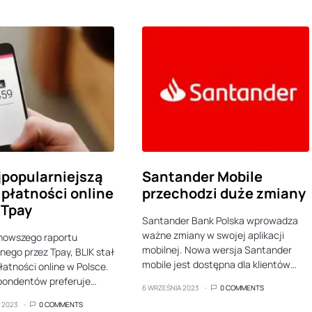
jpopularniejszą
Santander Mobile
płatności online
przechodzi duże zmiany
 Tpay
Santander Bank Polska wprowadza
ważne zmiany w swojej aplikacji
nowszego raportu
mobilnej. Nowa wersja Santander
ego przez Tpay, BLIK stał
mobile jest dostępna dla klientów…
łatności online w Polsce.
pondentów preferuje…
6 WRZEŚNIA 2023
0 COMMENTS
A 2023
0 COMMENTS