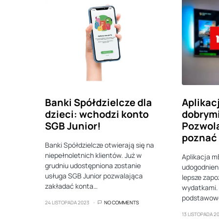
Banki Spółdzielcze dla
Aplikac
dzieci: wchodzi konto
dobrym
SGB Junior!
Pozwolą
poznać 
Banki Spółdzielcze otwierają się na
niepełnoletnich klientów. Już w
Aplikacja m
grudniu udostępniona zostanie
udogodnieni
usługa SGB Junior pozwalająca
lepsze zapo
zakładać konta…
wydatkami.
podstawow
24 LISTOPADA 2023
NO COMMENTS
13 LISTOPADA 2