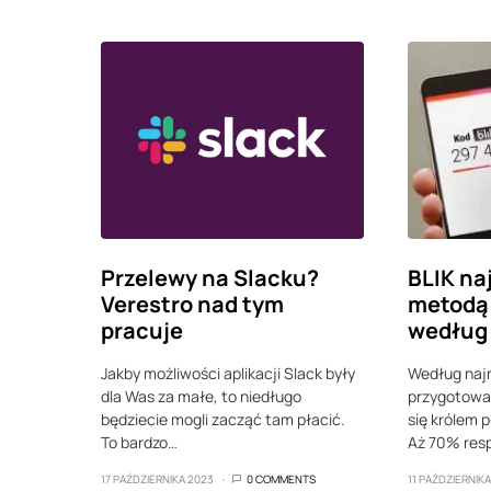
Przelewy na Slacku?
BLIK na
Verestro nad tym
metodą 
pracuje
według
Jakby możliwości aplikacji Slack były
Według naj
dla Was za małe, to niedługo
przygotowan
będziecie mogli zacząć tam płacić.
się królem p
To bardzo…
Aż 70% res
17 PAŹDZIERNIKA 2023
0 COMMENTS
11 PAŹDZIERNIK