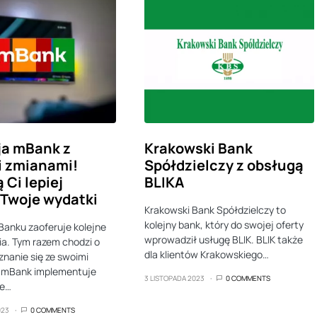
ja mBank z
Krakowski Bank
i zmianami!
Spółdzielczy z obsługą
 Ci lepiej
BLIKA
Twoje wydatki
Krakowski Bank Spółdzielczy to
kolejny bank, który do swojej oferty
Banku zaoferuje kolejne
wprowadził usługę BLIK. BLIK także
a. Tym razem chodzi o
dla klientów Krakowskiego…
znanie się ze swoimi
 mBank implementuje
3 LISTOPADA 2023
0 COMMENTS
e…
023
0 COMMENTS