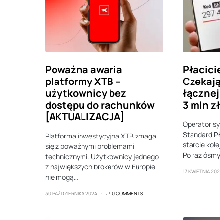
Poważna awaria
Płacici
platformy XTB –
Czekają
użytkownicy bez
łącznej
dostępu do rachunków
3 mln z
[AKTUALIZACJA]
Operator sy
Standard Pł
Platforma inwestycyjna XTB zmaga
starcie kole
się z poważnymi problemami
Po raz ósmy
technicznymi. Użytkownicy jednego
z największych brokerów w Europie
17 KWIETNIA 202
nie mogą…
30 PAŹDZIERNIKA 2024
0 COMMENTS