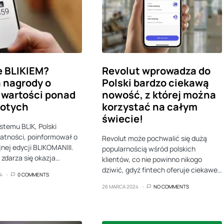
e BLIKIEM?
Revolut wprowadza do
 nagrody o
Polski bardzo ciekawą
 wartości ponad
nowość, z której można
łotych
korzystać na całym
świecie!
stemu BLIK, Polski
atności, poinformował o
Revolut może pochwalić się dużą
jnej edycji BLIKOMANIII.
popularnością wśród polskich
 zdarza się okazja…
klientów, co nie powinno nikogo
dziwić, gdyż fintech oferuje ciekawe…
4
0 COMMENTS
26 MARCA 2024
NO COMMENTS