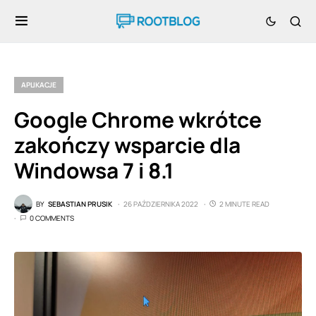
APLIKACJE
Google Chrome wkrótce
zakończy wsparcie dla
Windowsa 7 i 8.1
BY
SEBASTIAN PRUSIK
26 PAŹDZIERNIKA 2022
2 MINUTE READ
0 COMMENTS