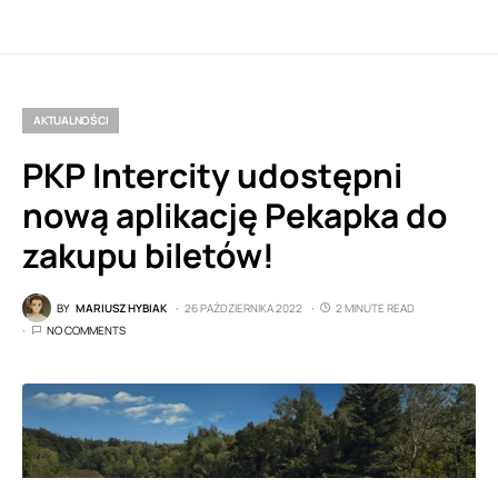
AKTUALNOŚCI
PKP Intercity udostępni
nową aplikację Pekapka do
zakupu biletów!
BY
MARIUSZ HYBIAK
26 PAŹDZIERNIKA 2022
2 MINUTE READ
NO COMMENTS