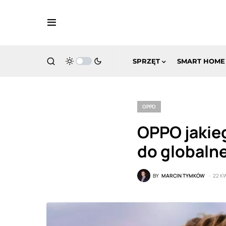
SPRZĘT
SMART HOME
OPPO
OPPO jakieg
do globaln
BY
MARCIN TYMKÓW
22 KW