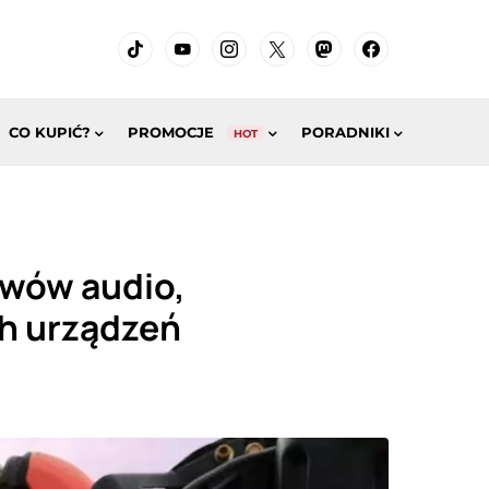
CO KUPIĆ?
PROMOCJE
PORADNIKI
HOT
awów audio,
ch urządzeń