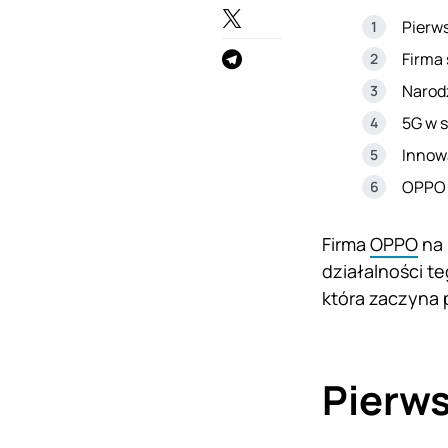
Pierw
Firma 
Narodz
5G w 
Innow
OPPO 
Firma
OPPO
na 
działalności te
która zaczyna
Pierws