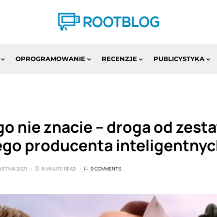
OPROGRAMOWANIE
RECENZJE
PUBLICYSTYKA
o nie znacie – droga od zest
ego producenta inteligentny
IETNIA 2021
6 MINUTE READ
0 COMMENTS