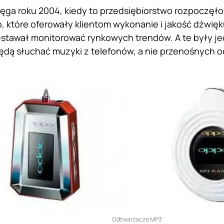
 sięga roku 2004, kiedy to przedsiębiorstwo rozpoczęł
, które oferowały klientom wykonanie i jakość dźwię
estawał monitorować rynkowych trendów. A te były 
dą słuchać muzyki z telefonów, a nie przenośnych o
Odtwarzacze MP3