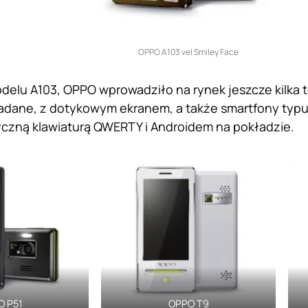
OPPO A103 vel Smiley Face
delu A103, OPPO wprowadziło na rynek jeszcze kilka 
adane, z dotykowym ekranem, a także smartfony typ
czną klawiaturą QWERTY i Androidem na pokładzie.
O P51
OPPO T9