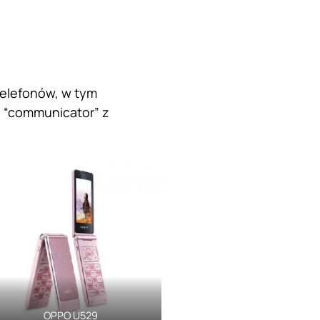
telefonów, w tym
u “communicator” z
OPPO U529