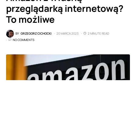
przeglądarką internetową?
To możliwe
BY
GRZEGORZ CICHOCKI
20 MARCA 2023
2 MINUTE READ
NO COMMENTS
(Fot. INA FASSBENDER/AFP z Getty Images)