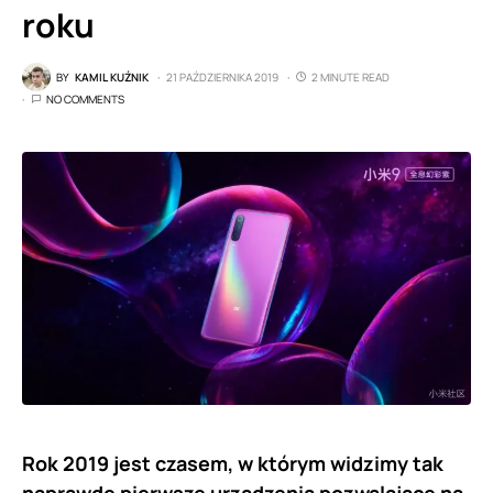
roku
BY
KAMIL KUŹNIK
21 PAŹDZIERNIKA 2019
2 MINUTE READ
NO COMMENTS
Rok 2019 jest czasem, w którym widzimy tak