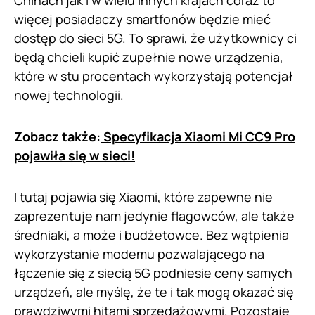
Chinach jak i w wielu innych krajach coraz to
więcej posiadaczy smartfonów będzie mieć
dostęp do sieci 5G. To sprawi, że użytkownicy ci
będą chcieli kupić zupełnie nowe urządzenia,
które w stu procentach wykorzystają potencjał
nowej technologii.
Zobacz także:
Specyfikacja Xiaomi Mi CC9 Pro
pojawiła się w sieci!
I tutaj pojawia się Xiaomi, które zapewne nie
zaprezentuje nam jedynie flagowców, ale także
średniaki, a może i budżetowce. Bez wątpienia
wykorzystanie modemu pozwalającego na
łączenie się z siecią 5G podniesie ceny samych
urządzeń, ale myślę, że te i tak mogą okazać się
prawdziwymi hitami sprzedażowymi. Pozostaje