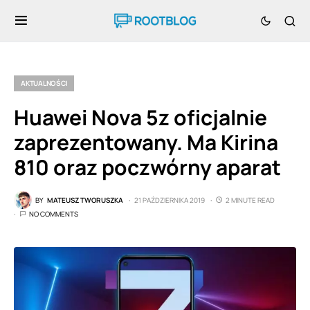
AKTUALNOŚCI
Huawei Nova 5z oficjalnie
zaprezentowany. Ma Kirina
810 oraz poczwórny aparat
BY
MATEUSZ TWORUSZKA
21 PAŹDZIERNIKA 2019
2 MINUTE READ
NO COMMENTS